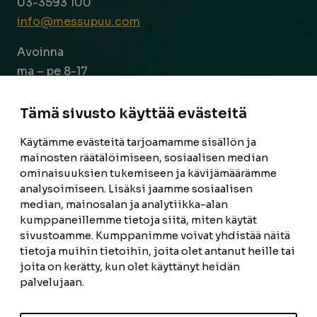
03-3593 100
info@messupuu.com
Avoinna
ma – pe 8-17
la 9-14
Tämä sivusto käyttää evästeitä
Facebook
Instagram
Käytämme evästeitä tarjoamamme sisällön ja
mainosten räätälöimiseen, sosiaalisen median
ominaisuuksien tukemiseen ja kävijämäärämme
ETUSIVU
analysoimiseen. Lisäksi jaamme sosiaalisen
median, mainosalan ja analytiikka-alan
TUOTTEET
kumppaneillemme tietoja siitä, miten käytät
REFERENSSIT
sivustoamme. Kumppanimme voivat yhdistää näitä
tietoja muihin tietoihin, joita olet antanut heille tai
OTA YHTEYTTÄ
joita on kerätty, kun olet käyttänyt heidän
palvelujaan.
TIETOSUOJASELOSTE