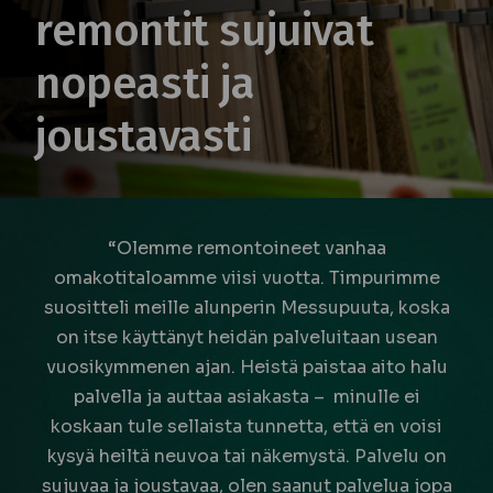
remontit sujuivat
nopeasti ja
joustavasti
“Olemme remontoineet vanhaa
omakotitaloamme viisi vuotta. Timpurimme
suositteli meille alunperin Messupuuta, koska
on itse käyttänyt heidän palveluitaan usean
vuosikymmenen ajan. Heistä paistaa aito halu
palvella ja auttaa asiakasta –
minulle ei
koskaan tule sellaista tunnetta, että en voisi
kysyä heiltä neuvoa tai näkemystä. Palvelu on
sujuvaa ja joustavaa, olen saanut palvelua jopa