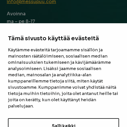
info@messupuu.com
Avoinna
ma – pe 8-17
la 9-14
Tämä sivusto käyttää evästeitä
Facebook
Instagram
Käytämme evästeitä tarjoamamme sisällön ja
mainosten räätälöimiseen, sosiaalisen median
ominaisuuksien tukemiseen ja kävijämäärämme
ETUSIVU
analysoimiseen. Lisäksi jaamme sosiaalisen
median, mainosalan ja analytiikka-alan
TUOTTEET
kumppaneillemme tietoja siitä, miten käytät
REFERENSSIT
sivustoamme. Kumppanimme voivat yhdistää näitä
tietoja muihin tietoihin, joita olet antanut heille tai
OTA YHTEYTTÄ
joita on kerätty, kun olet käyttänyt heidän
palvelujaan.
TIETOSUOJASELOSTE
TILAUS- JA TOIMITUSEHDOT
Salli kaikki