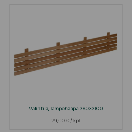
Väliritilä, lämpöhaapa 280×2100
79,00
€
/ kpl