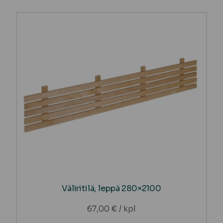
Väliritilä, leppä 280×2100
67,00
€
/ kpl