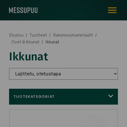
AVAA VALI
Etusivu
/
Tuotteet
/
Rakennusmateriaalit
/
Ovet & ikkunat
/
Ikkunat
Ikkunat
TUOTEKATEGORIAT