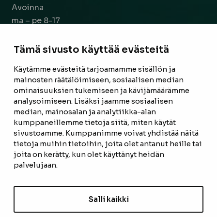
Avoinna
ma – pe 8-17
la 9-14
Tämä sivusto käyttää evästeitä
Facebook
Instagram
Käytämme evästeitä tarjoamamme sisällön ja
mainosten räätälöimiseen, sosiaalisen median
ominaisuuksien tukemiseen ja kävijämäärämme
ETUSIVU
analysoimiseen. Lisäksi jaamme sosiaalisen
median, mainosalan ja analytiikka-alan
TUOTTEET
kumppaneillemme tietoja siitä, miten käytät
REFERENSSIT
sivustoamme. Kumppanimme voivat yhdistää näitä
tietoja muihin tietoihin, joita olet antanut heille tai
OTA YHTEYTTÄ
joita on kerätty, kun olet käyttänyt heidän
palvelujaan.
TIETOSUOJASELOSTE
TILAUS- JA TOIMITUSEHDOT
Salli kaikki
EVÄSTEASETUKSET