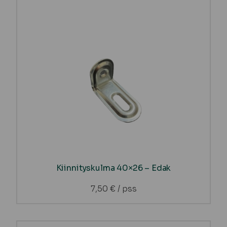
Kiinnityskulma 40×26 – Edak
7,50
€
/ pss