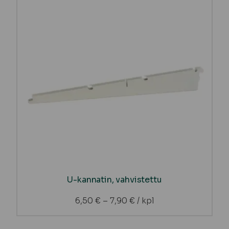
U-kannatin, vahvistettu
6,50
€
–
7,90
€
/ kpl