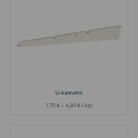
U-kannatin
1,70
€
–
4,20
€
/ kpl