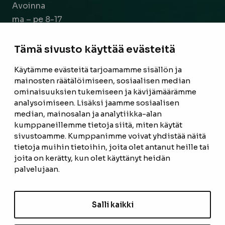
Avoinna
ma – pe 8-17
la 9-14
Tämä sivusto käyttää evästeitä
Facebook
Instagram
Käytämme evästeitä tarjoamamme sisällön ja
mainosten räätälöimiseen, sosiaalisen median
ominaisuuksien tukemiseen ja kävijämäärämme
ETUSIVU
analysoimiseen. Lisäksi jaamme sosiaalisen
median, mainosalan ja analytiikka-alan
TUOTTEET
kumppaneillemme tietoja siitä, miten käytät
REFERENSSIT
sivustoamme. Kumppanimme voivat yhdistää näitä
tietoja muihin tietoihin, joita olet antanut heille tai
OTA YHTEYTTÄ
joita on kerätty, kun olet käyttänyt heidän
palvelujaan.
TIETOSUOJASELOSTE
TILAUS- JA TOIMITUSEHDOT
Salli kaikki
EVÄSTEASETUKSET