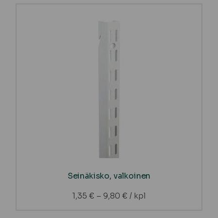
Seinäkisko, valkoinen
1,35
€
–
9,80
€
/ kpl