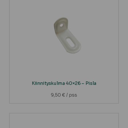
Kiinnityskulma 40×26 – Pisla
9,50
€
/ pss