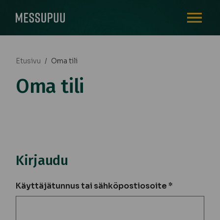
AVAA VALI
Etusivu
/
Oma tili
Oma tili
Kirjaudu
Käyttäjätunnus tai sähköpostiosoite
*