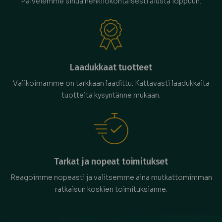
Palvelemme sinua henkilökohtaisesti alusta loppuun.
Laadukkaat tuotteet
Valikoimamme on tarkkaan laadittu. Kattavasti laadukkaita
tuotteita kysyntänne mukaan.
Tarkat ja nopeat toimitukset
Reagoimme nopeasti ja valitsemme aina mutkattomimman
ratkaisun koskien toimituksianne.