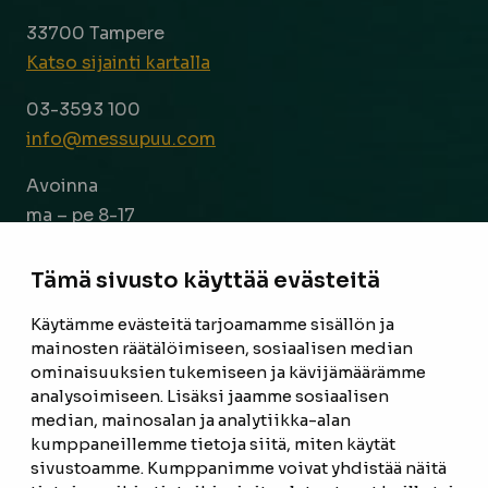
33700 Tampere
Katso sijainti kartalla
03-3593 100
info@messupuu.com
Avoinna
ma – pe 8-17
la 9-14
Tämä sivusto käyttää evästeitä
Facebook
Instagram
Käytämme evästeitä tarjoamamme sisällön ja
mainosten räätälöimiseen, sosiaalisen median
ominaisuuksien tukemiseen ja kävijämäärämme
ETUSIVU
analysoimiseen. Lisäksi jaamme sosiaalisen
median, mainosalan ja analytiikka-alan
TUOTTEET
kumppaneillemme tietoja siitä, miten käytät
REFERENSSIT
sivustoamme. Kumppanimme voivat yhdistää näitä