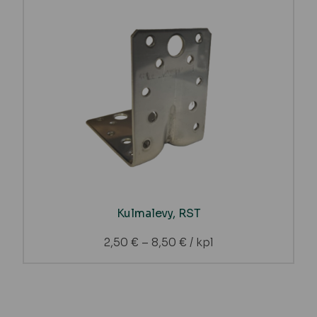
Kulmalevy, RST
2,50
€
–
8,50
€
/ kpl