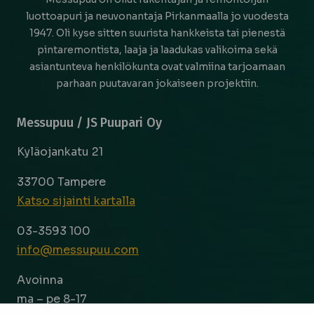
luottoapuri ja neuvonantaja Pirkanmaalla jo vuodesta
1947. Oli kyse sitten suurista hankkeista tai pienestä
pintaremontista, laaja ja laadukas valikoima sekä
asiantunteva henkilökunta ovat valmiina tarjoamaan
parhaan puutavaran jokaiseen projektiin.
Messupuu / JS Puupari Oy
Kyläojankatu 21
33700 Tampere
Katso sijainti kartalla
03-3593 100
info@messupuu.com
Avoinna
ma – pe 8-17