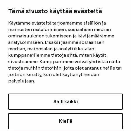
la 9-14
Tämä sivusto käyttää evästeitä
Facebook
Instagram
Käytämme evästeitä tarjoamamme sisällön ja
mainosten räätälöimiseen, sosiaalisen median
ominaisuuksien tukemiseen ja kävijämäärämme
ETUSIVU
analysoimiseen. Lisäksi jaamme sosiaalisen
median, mainosalan ja analytiikka-alan
TUOTTEET
kumppaneillemme tietoja siitä, miten käytät
REFERENSSIT
sivustoamme. Kumppanimme voivat yhdistää näitä
tietoja muihin tietoihin, joita olet antanut heille tai
OTA YHTEYTTÄ
joita on kerätty, kun olet käyttänyt heidän
palvelujaan.
TIETOSUOJASELOSTE
TILAUS- JA TOIMITUSEHDOT
Salli kaikki
EVÄSTEASETUKSET
Kiellä
TILAA UUTISKIRJE