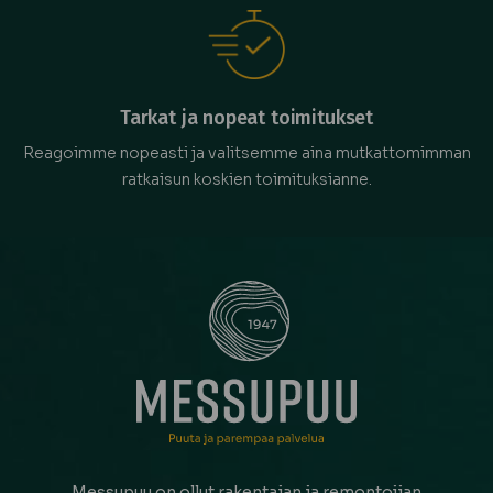
Tarkat ja nopeat toimitukset
Reagoimme nopeasti ja valitsemme aina mutkattomimman
ratkaisun koskien toimituksianne.
Messupuu on ollut rakentajan ja remontoijan