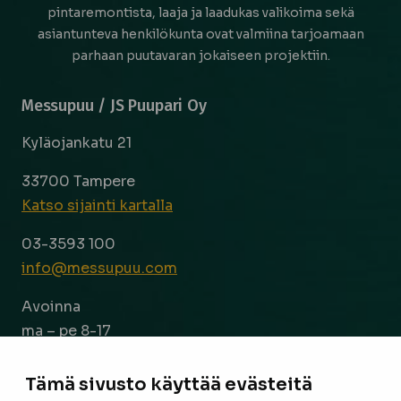
pintaremontista, laaja ja laadukas valikoima sekä
asiantunteva henkilökunta ovat valmiina tarjoamaan
parhaan puutavaran jokaiseen projektiin.
Messupuu / JS Puupari Oy
Kyläojankatu 21
33700 Tampere
Katso sijainti kartalla
03-3593 100
info@messupuu.com
Avoinna
ma – pe 8-17
la 9-14
Tämä sivusto käyttää evästeitä