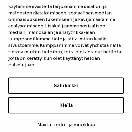
Facebook
Instagram
Käytämme evästeitä tarjoamamme sisällön ja
mainosten räätälöimiseen, sosiaalisen median
ominaisuuksien tukemiseen ja kävijämäärämme
ETUSIVU
analysoimiseen. Lisäksi jaamme sosiaalisen
median, mainosalan ja analytiikka-alan
TUOTTEET
kumppaneillemme tietoja siitä, miten käytät
REFERENSSIT
sivustoamme. Kumppanimme voivat yhdistää näitä
tietoja muihin tietoihin, joita olet antanut heille tai
OTA YHTEYTTÄ
joita on kerätty, kun olet käyttänyt heidän
palvelujaan.
TIETOSUOJASELOSTE
TILAUS- JA TOIMITUSEHDOT
Salli kaikki
EVÄSTEASETUKSET
Kiellä
TILAA UUTISKIRJE
Näytä tiedot ja muokkaa