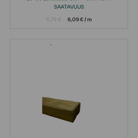
SAATAVUUS
6,79
€
6,09
€
/ m