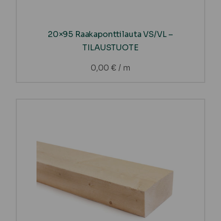
20×95 Raakaponttilauta VS/VL –
TILAUSTUOTE
0,00
€
/ m