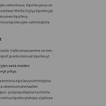
jen verhoilussa. Kipsilevyissä on
uhteen Meiltä löytyy kipsilevyjä
ksuinen kipsilevy.
sta kipsilevyjen valmistajista.
t
tuksella. Valikoimassamme on mm.
ipsit ja erikoiskovat kipsilevyt.
vyjen sekä muiden
nyt yritys.
rimmista kipsilevytoimittajista
sta rakennusmateriaalien
ipsi- ja kipsipohjaisia tuotteita
oimiva kipsilevytehdas sijaitsee