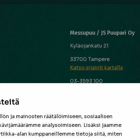
Messupuu / JS Puupari Oy
Kyläojankatu 21
33700 Tampere
Katso sijainti kartalla
03-3593 100
info@messupuu.com
ttoapuri ja
 kyse sitten
teitä
Avoinna
 laaja ja
ma – pe 8-17
nta ovat
ön ja mainosten räätälöimiseen, sosiaalisen
la 9-14
een
kävijämäärämme analysoimiseen. Lisäksi jaamme
ytiikka-alan kumppaneillemme tietoja siitä, miten
Facebook
Instagram