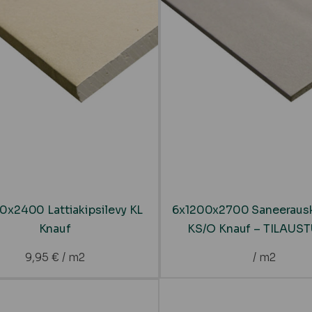
0x2400 Lattiakipsilevy KL
6x1200x2700 Saneerausk
Knauf
KS/O Knauf – TILAUS
9,95
€
/ m2
/ m2