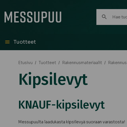
Hae
tuotteita:
Tuotteet
Etusivu
/
Tuotteet
/
Rakennusmateriaalit
/
Rakennus
Kipsilevyt
KNAUF-kipsilevyt
Messupuulta laadukasta kipsilevyä suoraan varastosta!