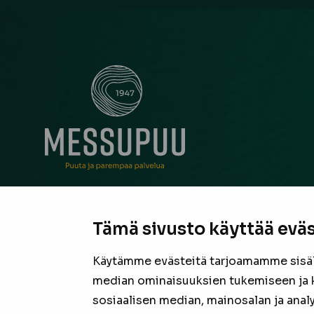
Messupuu on ollut rakentajan ja remontoijan luo
neuvonantaja Pirkanmaalla jo vuodesta 1947. Oli
Tämä sivusto käyttää eväs
suurista hankkeista tai pienestä pintaremontista,
laadukas valikoima sekä asiantunteva henkilöku
Käytämme evästeitä tarjoamamme sisäll
valmiina tarjoamaan parhaan puutavaran jokais
median ominaisuuksien tukemiseen ja 
projektiin.
sosiaalisen median, mainosalan ja anal