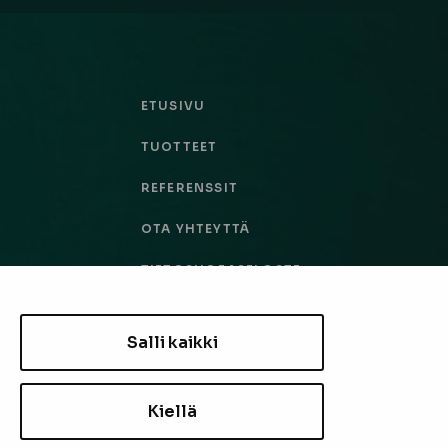
ETUSIVU
TUOTTEET
REFERENSSIT
OTA YHTEYTTÄ
TIETOSUOJASELOSTE
TILAUS- JA TOIMITUSEHDOT
Salli kaikki
EVÄSTEASETUKSET
Kiellä
TILAA UUTISKIRJE