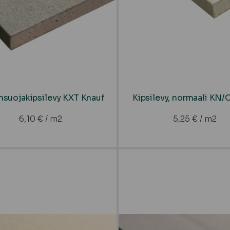
nsuojakipsilevy KXT Knauf
Kipsilevy, normaali KN/
6,10
€
/ m2
5,25
€
/ m2