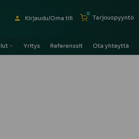
0
Tarjouspyyntö
Kirjaudu/Oma tili
lut
Yritys
Referenssit
Ota yhteyttä
Avaa
alavalikko