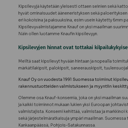
Kipsilevyjä käytetään yleisesti ottaen seinien sekä katto
hyvät ominaisuudet ääneneristyksen sekä paloerityksen s
eri kokoisina ja paksuuksina, esim usein käytetty 6mm pa
Kipsilevyvalmistajamme Knauf on yksi maailman suurimmi
Näin ollen luotamme Knaufin kipsilevyyn.
Kipsilevyjen hinnat ovat tottakai kilpailukykyise
Meiltä saat kipsilevyt hyvään hintaan ja nopealla toimi
märkätilakipsit, palokipsit, saneerauskipsit, tuulensuojak
Knauf Oy on vuodesta 1991 Suomessa toiminut kipsile
rakennustuotteiden valmistukseen ja myyntiin keskitty
Olemme osa Knauf-konsernia, joka on yksi maailman suu
ja kaikki toiminnot mukaan lukien yksi Euroopan johtavi
valmistajista. Konserni kehittää, valmistaa ja markkinoi k
sekä järjestelmäratkaisuja ympäri maailman. Suomessa t
Kankaanpäässä, Pohjois-Satakunnassa.