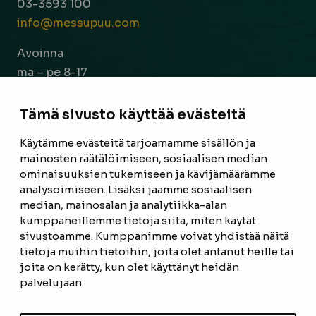
03-3593 100
info@messupuu.com
Avoinna
ma – pe 8-17
la 9-14
Tämä sivusto käyttää evästeitä
Facebook
Instagram
Käytämme evästeitä tarjoamamme sisällön ja
mainosten räätälöimiseen, sosiaalisen median
ominaisuuksien tukemiseen ja kävijämäärämme
ETUSIVU
analysoimiseen. Lisäksi jaamme sosiaalisen
median, mainosalan ja analytiikka-alan
TUOTTEET
kumppaneillemme tietoja siitä, miten käytät
REFERENSSIT
sivustoamme. Kumppanimme voivat yhdistää näitä
tietoja muihin tietoihin, joita olet antanut heille tai
OTA YHTEYTTÄ
joita on kerätty, kun olet käyttänyt heidän
palvelujaan.
TIETOSUOJASELOSTE