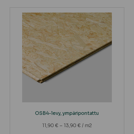
OSB4-levy, ympäripontattu
11,90
€
–
13,90
€
/ m2