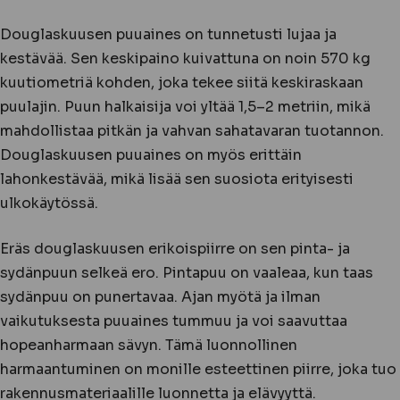
Douglaskuusen puuaines on tunnetusti lujaa ja
kestävää. Sen keskipaino kuivattuna on noin 570 kg
kuutiometriä kohden, joka tekee siitä keskiraskaan
puulajin. Puun halkaisija voi yltää 1,5–2 metriin, mikä
mahdollistaa pitkän ja vahvan sahatavaran tuotannon.
Douglaskuusen puuaines on myös erittäin
lahonkestävää, mikä lisää sen suosiota erityisesti
ulkokäytössä.
Eräs douglaskuusen erikoispiirre on sen pinta- ja
sydänpuun selkeä ero. Pintapuu on vaaleaa, kun taas
sydänpuu on punertavaa. Ajan myötä ja ilman
vaikutuksesta puuaines tummuu ja voi saavuttaa
hopeanharmaan sävyn. Tämä luonnollinen
harmaantuminen on monille esteettinen piirre, joka tuo
rakennusmateriaalille luonnetta ja elävyyttä.