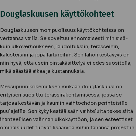
Douglaskuusen käyttökohteet
Douglaskuusen monipuolisuus käyttökohteissa on
vertaansa vailla. Se soveltuu erinomaisesti niin sisä-
kuin ulkoverhoukseen, laudoituksiin, terasseihin,
kalusteisiin ja jopa laitureihin. Sen lahonkestävyys on
niin hyvä, että usein pintakäsittelyä ei edes suositella,
mikä säästää aikaa ja kustannuksia.
Messupuun kokemuksen mukaan douglaskuusi on
erityisen suosittu terassirakentamisessa, jossa se
tarjoaa kestävän ja kauniin vaihtoehdon perinteisille
puulajeille. Sen kyky kestää sään vaihteluita tekee siitä
ihanteellisen valinnan ulkokäyttöön, ja sen esteettiset
ominaisuudet tuovat lisäarvoa mihin tahansa projektiin.