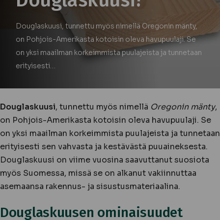
Douglaskuusi?
Douglaskuusi, tunnettu myös nimellä Oregonin mänty,
on Pohjois-Amerikasta kotoisin oleva havupuulaji. Se
on yksi maailman korkeimmista puulajeista ja tunnetaan
erityisesti…
Douglaskuusi
, tunnettu myös nimellä
Oregonin mänty
,
on Pohjois-Amerikasta kotoisin oleva havupuulaji. Se
on yksi maailman korkeimmista puulajeista ja tunnetaan
erityisesti sen vahvasta ja kestävästä puuaineksesta.
Douglaskuusi on viime vuosina saavuttanut suosiota
myös Suomessa, missä se on alkanut vakiinnuttaa
asemaansa rakennus- ja sisustusmateriaalina.
Douglaskuusen ominaisuudet