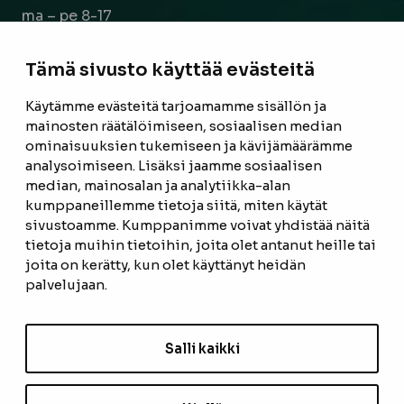
ma – pe 8-17
la 9-14
Tämä sivusto käyttää evästeitä
Facebook
Instagram
Käytämme evästeitä tarjoamamme sisällön ja
mainosten räätälöimiseen, sosiaalisen median
ominaisuuksien tukemiseen ja kävijämäärämme
ETUSIVU
analysoimiseen. Lisäksi jaamme sosiaalisen
median, mainosalan ja analytiikka-alan
TUOTTEET
kumppaneillemme tietoja siitä, miten käytät
REFERENSSIT
sivustoamme. Kumppanimme voivat yhdistää näitä
tietoja muihin tietoihin, joita olet antanut heille tai
OTA YHTEYTTÄ
joita on kerätty, kun olet käyttänyt heidän
palvelujaan.
TIETOSUOJASELOSTE
TILAUS- JA TOIMITUSEHDOT
Salli kaikki
EVÄSTEASETUKSET