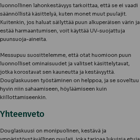
luonnollinen lahonkestävyys tarkoittaa, että se ei vaadi
säännöllistä käsittelyä, kuten monet muut puulajit.
Kuitenkin, jos haluat säilyttää puun alkuperäisen värin ja
estää harmaantumisen, voit käyttää UV-suojattuja
puunsuoja-aineita.
Messupuu suosittelemme, että otat huomioon puun
luonnolliset ominaisuudet ja valitset käsittelytavat,
jotka korostavat sen kauneutta ja kestävyyttä.
Douglaskuusen työstäminen on helppoa, ja se soveltuu
hyvin niin sahaamiseen, höyläämiseen kuin
kiillottamiseenkin.
Yhteenveto
Douglaskuusi on monipuolinen, kestävä ja
ympäristöystävällinen puulaji, joka tarjoaa lukuisia etuja