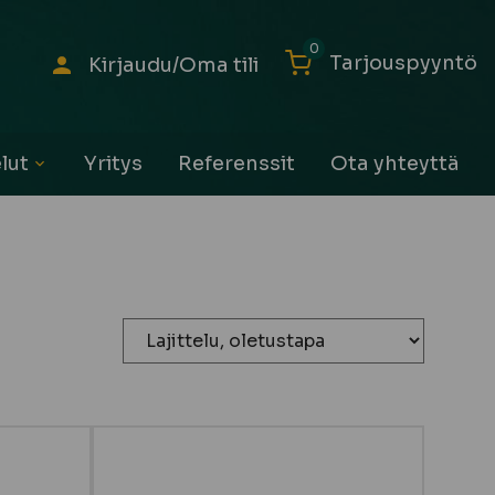
0
Tarjouspyyntö
Kirjaudu/Oma tili
lut
Yritys
Referenssit
Ota yhteyttä
Avaa
alavalikko