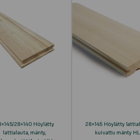
8×145/28×140 Höylätty
28×145 Höylätty lattia
lattialauta, mänty,
kuivattu mänty HL