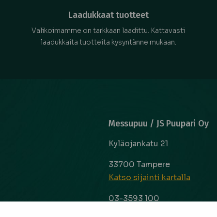
Laadukkaat tuotteet
Valikoimamme on tarkkaan laadittu. Kattavasti
laadukkaita tuotteita kysyntänne mukaan.
Messupuu / JS Puupari Oy
Kyläojankatu 21
33700 Tampere
Katso sijainti kartalla
03-3593 100
info@messupuu.com
ttoapuri ja