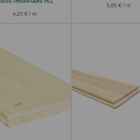
alous-/mökkilaatu HLL
5,85
€
/ m
4,20
€
/ m