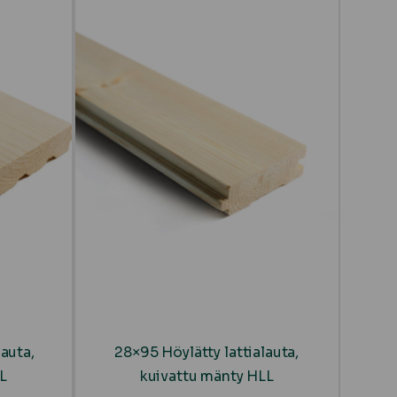
lauta,
28×95 Höylätty lattialauta,
L
kuivattu mänty HLL