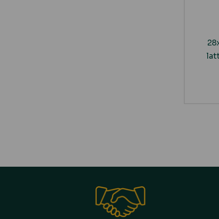
28
lat