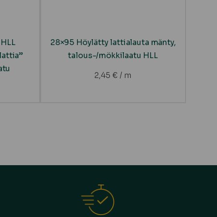
 HLL
28×95 Höylätty lattialauta mänty,
attia”
talous-/mökkilaatu HLL
atu
2,45
€
/ m