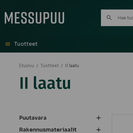
Hae
tuotteita:
Tuotteet
Etusivu
/
Tuotteet
/
II laatu
II laatu
Puutavara
Rakennusmateriaalit