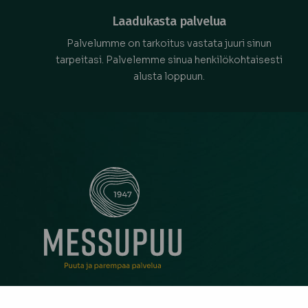
Laadukasta palvelua
Palvelumme on tarkoitus vastata juuri sinun
tarpeitasi. Palvelemme sinua henkilökohtaisesti
alusta loppuun.
Messupuu on ollut rakentajan ja remontoijan luo