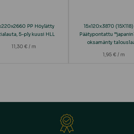
x220x2660 PP Höylätty
15x120x3870 (15X118)
tialauta, 5-ply kuusi HLL
Päätypontattu ”japaninl
oksamänty talousla
11,30
€
/ m
1,95
€
/ m