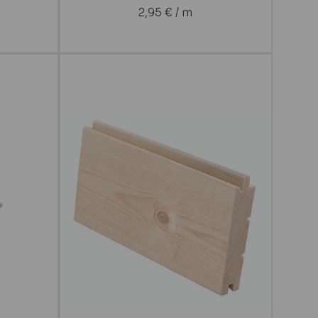
2,95
€
/ m