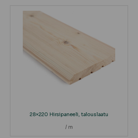
28×220 Hirsipaneeli, talouslaatu
/ m