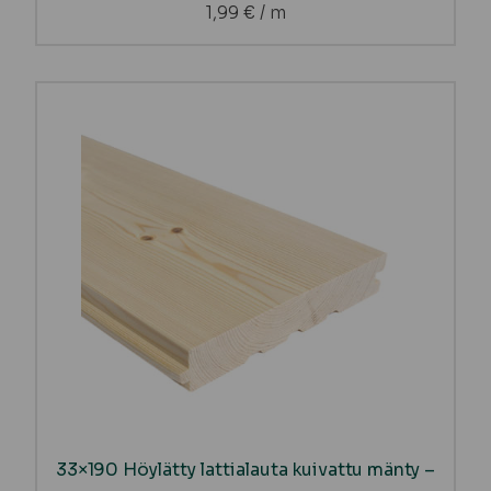
1,99
€
/ m
33×190 Höylätty lattialauta kuivattu mänty –