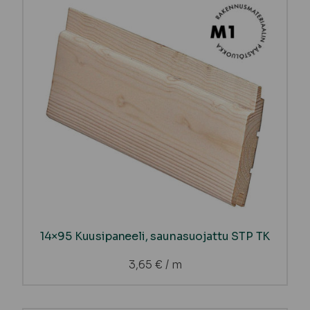
14×95 Kuusipaneeli, saunasuojattu STP TK
3,65
€
/ m