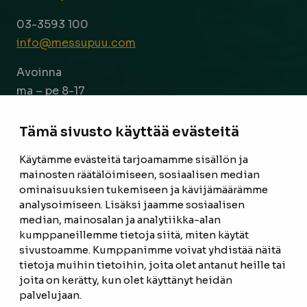
03-3593 100
info@messupuu.com
Avoinna
ma – pe 8-17
la 9-14
Tämä sivusto käyttää evästeitä
Facebook
Instagram
Käytämme evästeitä tarjoamamme sisällön ja
mainosten räätälöimiseen, sosiaalisen median
ominaisuuksien tukemiseen ja kävijämäärämme
ETUSIVU
analysoimiseen. Lisäksi jaamme sosiaalisen
median, mainosalan ja analytiikka-alan
TUOTTEET
kumppaneillemme tietoja siitä, miten käytät
REFERENSSIT
sivustoamme. Kumppanimme voivat yhdistää näitä
tietoja muihin tietoihin, joita olet antanut heille tai
OTA YHTEYTTÄ
joita on kerätty, kun olet käyttänyt heidän
palvelujaan.
TIETOSUOJASELOSTE