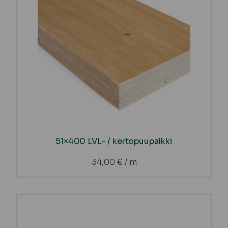
51×400 LVL- / kertopuupalkki
34,00
€
/ m