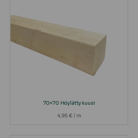
70×70 Höylätty kuusi
4,95
€
/ m