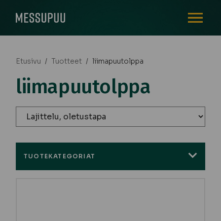
AVAA VALI
Etusivu
/
Tuotteet
/
liimapuutolppa
liimapuutolppa
TUOTEKATEGORIAT