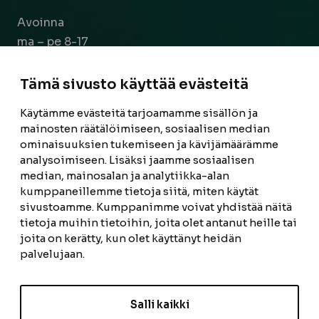
Avoinna
ma – pe 8-17
la 9-14
Tämä sivusto käyttää evästeitä
Facebook
Instagram
Käytämme evästeitä tarjoamamme sisällön ja
mainosten räätälöimiseen, sosiaalisen median
ominaisuuksien tukemiseen ja kävijämäärämme
ETUSIVU
analysoimiseen. Lisäksi jaamme sosiaalisen
median, mainosalan ja analytiikka-alan
TUOTTEET
kumppaneillemme tietoja siitä, miten käytät
REFERENSSIT
sivustoamme. Kumppanimme voivat yhdistää näitä
tietoja muihin tietoihin, joita olet antanut heille tai
OTA YHTEYTTÄ
joita on kerätty, kun olet käyttänyt heidän
palvelujaan.
TIETOSUOJASELOSTE
TILAUS- JA TOIMITUSEHDOT
Salli kaikki