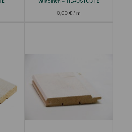
TE
valkoinen – TILAUSTUOTE
0,00
€
/ m