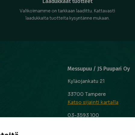
Laadukkaat tuotteet
Valikoimamme on tarkkaan laadittu. Kattavasti
laadukkaita tuotteita kysyntänne mukaan.
Messupuu / JS Puupari Oy
Kyläojankatu 21
33700 Tampere
Katso sijainti kartalla
03-3593 100
info@messupuu.com
ttoapuri ja
 kyse sitten