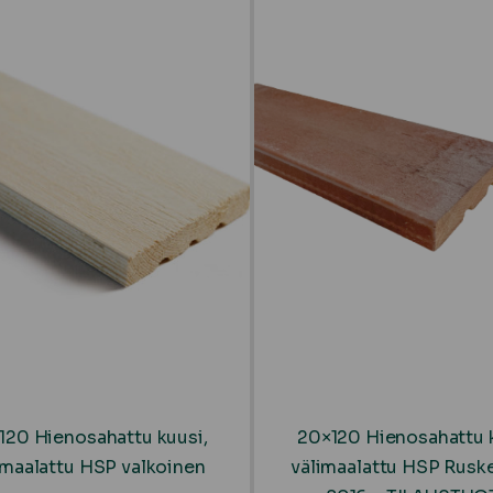
120 Hienosahattu kuusi,
20×120 Hienosahattu k
imaalattu HSP valkoinen
välimaalattu HSP Rusk