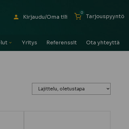
0
Tarjouspyyntö
Kirjaudu/Oma tili
lut
Yritys
Referenssit
Ota yhteyttä
Avaa
alavalikko