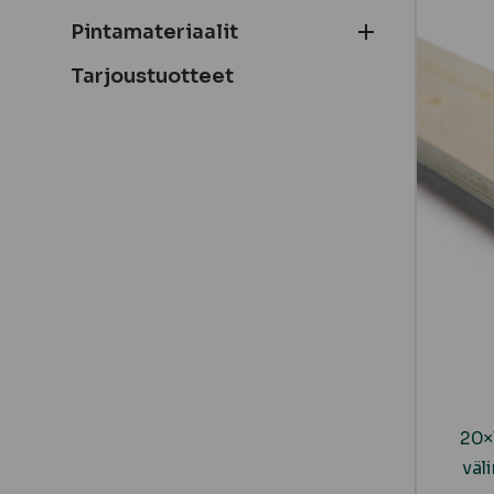
Pintamateriaalit
Tarjoustuotteet
20×
väl