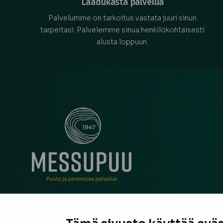
Laadukasta palvelua
Palvelumme on tarkoitus vastata juuri sinun
tarpeitasi. Palvelemme sinua henkilökohtaisesti
alusta loppuun.
Messupuu on ollut rakentajan ja remontoijan luo
neuvonantaja Pirkanmaalla jo vuodesta 1947. Oli