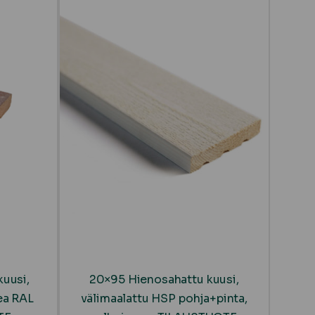
uusi,
20×95 Hienosahattu kuusi,
ea RAL
välimaalattu HSP pohja+pinta,