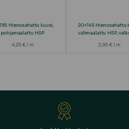
195 Hienosahattu kuusi,
20×145 Hienosahattu k
pohjamaalattu HSP
välimaalattu HSP, val
4,25
€
/ m
2,95
€
/ m