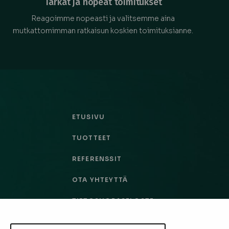
Tarkat ja nopeat toimitukset
Reagoimme nopeasti ja valitsemme aina
mutkattomimman ratkaisun koskien toimituksianne.
ETUSIVU
TUOTTEET
REFERENSSIT
OTA YHTEYTTÄ
TIETOSUOJASELOSTE
TILAUS- JA TOIMITUSEHDOT