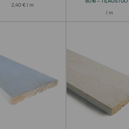
8016 – TILAUSTUO
2,40
€
/ m
/ m