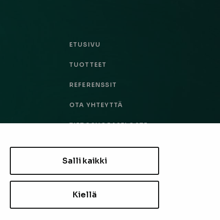
ETUSIVU
TUOTTEET
REFERENSSIT
OTA YHTEYTTÄ
TIETOSUOJASELOSTE
TILAUS- JA TOIMITUSEHDOT
Salli kaikki
EVÄSTEASETUKSET
Kiellä
TILAA UUTISKIRJE