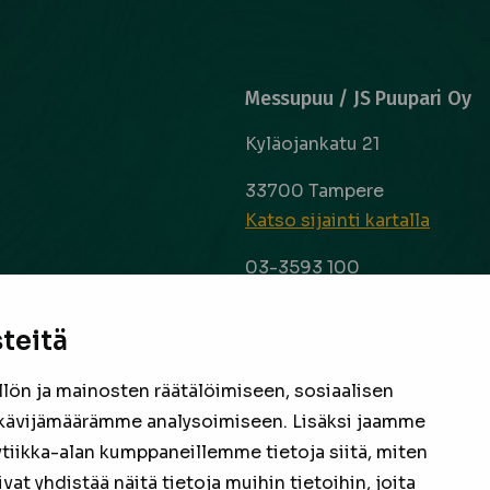
Messupuu / JS Puupari Oy
Kyläojankatu 21
33700 Tampere
Katso sijainti kartalla
03-3593 100
info@messupuu.com
ttoapuri ja
 kyse sitten
teitä
Avoinna
 laaja ja
ma – pe 8-17
nta ovat
ön ja mainosten räätälöimiseen, sosiaalisen
la 9-14
een
kävijämäärämme analysoimiseen. Lisäksi jaamme
ytiikka-alan kumppaneillemme tietoja siitä, miten
Facebook
Instagram
 yhdistää näitä tietoja muihin tietoihin, joita