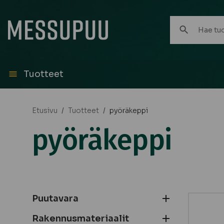
Hae
tuotteita:
Tuotteet
Etusivu
/
Tuotteet
/
pyöräkeppi
pyöräkeppi
Puutavara
Rakennusmateriaalit