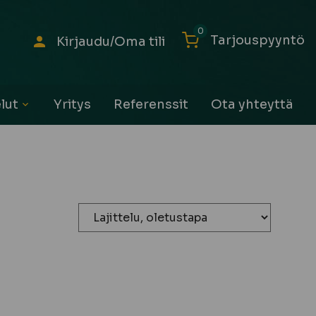
0
Tarjouspyyntö
Kirjaudu/Oma tili
lut
Yritys
Referenssit
Ota yhteyttä
Avaa
alavalikko