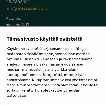
03-3593 100
info@messupuu.com
Avoinna
ma – pe 8-17
la 9-14
Tämä sivusto käyttää evästeitä
Facebook
Instagram
Käytämme evästeitä tarjoamamme sisällön ja
mainosten räätälöimiseen, sosiaalisen median
ominaisuuksien tukemiseen ja kävijämäärämme
ETUSIVU
analysoimiseen. Lisäksi jaamme sosiaalisen
median, mainosalan ja analytiikka-alan
TUOTTEET
kumppaneillemme tietoja siitä, miten käytät
REFERENSSIT
sivustoamme. Kumppanimme voivat yhdistää näitä
tietoja muihin tietoihin, joita olet antanut heille tai
OTA YHTEYTTÄ
joita on kerätty, kun olet käyttänyt heidän
palvelujaan.
TIETOSUOJASELOSTE