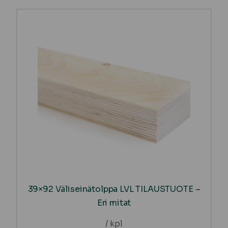
39×92 Väliseinätolppa LVL TILAUSTUOTE –
Eri mitat
/ kpl