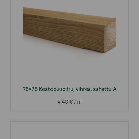
75×75 Kestopuupiiru, vihreä, sahattu A
4,40
€
/ m