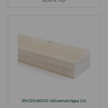
28,60
€
/ kpl
39x120x6000 Väliseinätolppa LVL