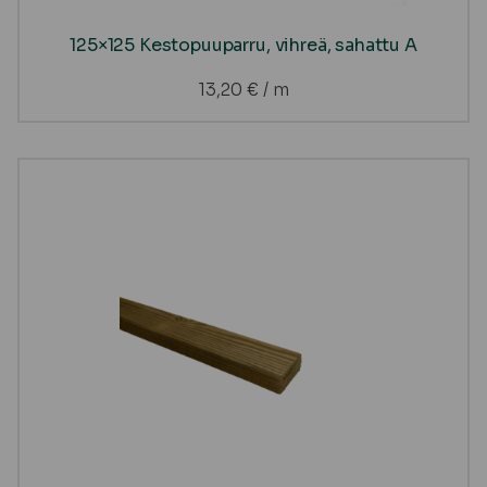
125×125 Kestopuuparru, vihreä, sahattu A
13,20
€
/ m