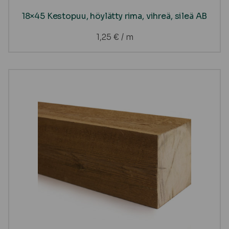
18×45 Kestopuu, höylätty rima, vihreä, sileä AB
1,25
€
/ m