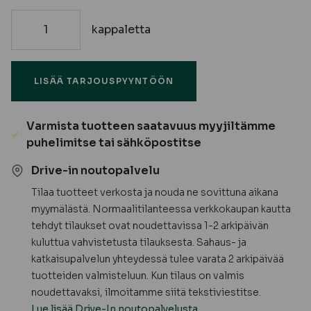
kappaletta
115x115x3000
Liimapuupilari,
ruskea
LISÄÄ TARJOUSPYYNTÖÖN
kestopuu
AB
-
Varmista tuotteen saatavuus myyjiltämme
TILAUSTUOTE
puhelimitse tai sähköpostitse
määrä
Drive-in noutopalvelu
Tilaa tuotteet verkosta ja nouda ne sovittuna aikana
myymälästä. Normaalitilanteessa verkkokaupan kautta
tehdyt tilaukset ovat noudettavissa 1-2 arkipäivän
kuluttua vahvistetusta tilauksesta. Sahaus- ja
katkaisupalvelun yhteydessä tulee varata 2 arkipäivää
tuotteiden valmisteluun. Kun tilaus on valmis
noudettavaksi, ilmoitamme siitä tekstiviestitse.
Lue lisää Drive-In noutopalvelusta