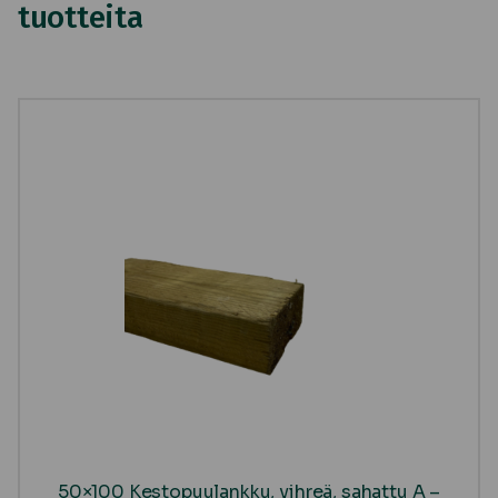
tuotteita
50×100 Kestopuulankku, vihreä, sahattu A –