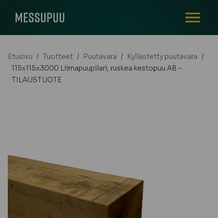
AVAA VALI
Etusivu
/
Tuotteet
/
Puutavara
/
Kyllästetty puutavara
/
115x115x3000 Liimapuupilari, ruskea kestopuu AB –
TILAUSTUOTE