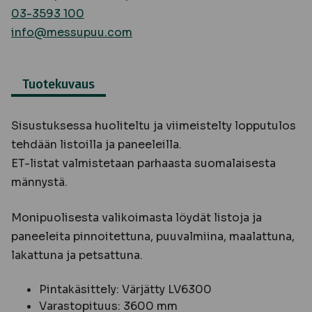
03-3593 100
info@messupuu.com
Tuotekuvaus
Sisustuksessa huoliteltu ja viimeistelty lopputulos
tehdään listoilla ja paneeleilla.
ET-listat valmistetaan parhaasta suomalaisesta
männystä.
Monipuolisesta valikoimasta löydät listoja ja
paneeleita pinnoitettuna, puuvalmiina, maalattuna,
lakattuna ja petsattuna.
Pintakäsittely: Värjätty LV6300
Varastopituus: 3600 mm