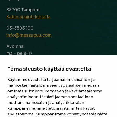
33700 Tampere
Katso sijainti kartalla
03-3593 100
info@messupuu.com
Avoinna
ma – pe 8-17
la 9-14
Tämä sivusto käyttää evästeitä
Facebook
Instagram
Käytämme evästeitä tarjoamamme sisällön ja
mainosten räätälöimiseen, sosiaalisen median
ominaisuuksien tukemiseen ja kävijämäärämme
ETUSIVU
analysoimiseen. Lisäksi jaamme sosiaalisen
median, mainosalan ja analytiikka-alan
TUOTTEET
kumppaneillemme tietoja siitä, miten käytät
REFERENSSIT
sivustoamme. Kumppanimme voivat yhdistää näitä