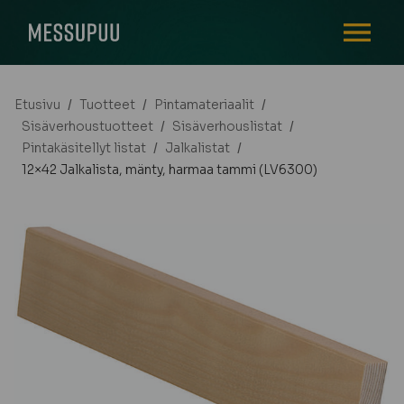
AVAA VALI
Etusivu
/
Tuotteet
/
Pintamateriaalit
/
Sisäverhoustuotteet
/
Sisäverhouslistat
/
Pintakäsitellyt listat
/
Jalkalistat
/
12×42 Jalkalista, mänty, harmaa tammi (LV6300)