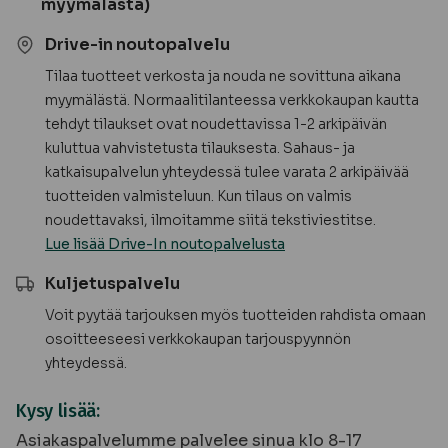
myymälästä)
Drive-in noutopalvelu
Tilaa tuotteet verkosta ja nouda ne sovittuna aikana
myymälästä. Normaalitilanteessa verkkokaupan kautta
tehdyt tilaukset ovat noudettavissa 1-2 arkipäivän
kuluttua vahvistetusta tilauksesta. Sahaus- ja
katkaisupalvelun yhteydessä tulee varata 2 arkipäivää
tuotteiden valmisteluun. Kun tilaus on valmis
noudettavaksi, ilmoitamme siitä tekstiviestitse.
Lue lisää Drive-In noutopalvelusta
Kuljetuspalvelu
Voit pyytää tarjouksen myös tuotteiden rahdista omaan
osoitteeseesi verkkokaupan tarjouspyynnön
yhteydessä.
Kysy lisää:
Asiakaspalvelumme palvelee sinua klo 8-17