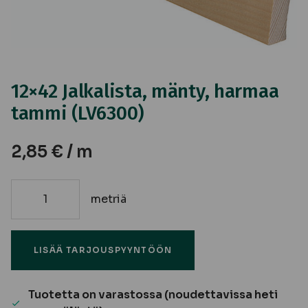
12×42 Jalkalista, mänty, harmaa
tammi (LV6300)
2,85
€
/ m
metriä
12x42
Jalkalista,
mänty,
LISÄÄ TARJOUSPYYNTÖÖN
harmaa
tammi
(LV6300)
Tuotetta on varastossa (noudettavissa heti
määrä