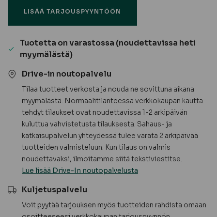
mänty,
LISÄÄ TARJOUSPYYNTÖÖN
tummanharmaa
RAL7024
määrä
Tuotetta on varastossa (noudettavissa heti
myymälästä)
Drive-in noutopalvelu
Tilaa tuotteet verkosta ja nouda ne sovittuna aikana
myymälästä. Normaalitilanteessa verkkokaupan kautta
tehdyt tilaukset ovat noudettavissa 1-2 arkipäivän
kuluttua vahvistetusta tilauksesta. Sahaus- ja
katkaisupalvelun yhteydessä tulee varata 2 arkipäivää
tuotteiden valmisteluun. Kun tilaus on valmis
noudettavaksi, ilmoitamme siitä tekstiviestitse.
Lue lisää Drive-In noutopalvelusta
Kuljetuspalvelu
Voit pyytää tarjouksen myös tuotteiden rahdista omaan
osoitteeseesi verkkokaupan tarjouspyynnön