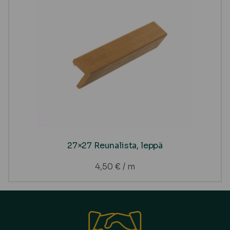
27×27 Reunalista, leppä
4,50
€
/ m