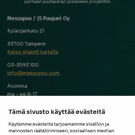
parhaan puutavaran jokaiseen projektiin.
Messupuu / JS Puupari Oy
Kyläojankatu 21
33700 Tampere
Katso sijainti kartalla
03-3593 100
info@messupuu.com
Avoinna
ma – pe 8-17
la 9-14
Tämä sivusto käyttää evästeitä
Facebook
Instagram
Käytämme evästeitä tarjoamamme sisällön ja
mainosten räätälöimiseen, sosiaalisen median