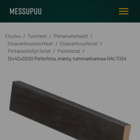
AVAA VALI
Etusivu
/
Tuotteet
/
Pintamateriaalit
/
Sisäverhoustuotteet
/
Sisäverhouslistat
/
Pintakäsitellyt listat
/
Peitelistat
/
12x42x2200 Peitelista, mänty, tummanharmaa RAL7024