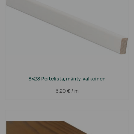
8×28 Peitelista, mänty, valkoinen
3,20
€
/ m