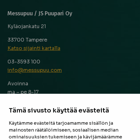
Messupuu / JS Puupari Oy
Kyläojankatu 21
33700 Tampere
Katso sijainti kartalla
03-3593 100
info@messupuu.com
Avoinna
ma – pe 8-17
la 9-14
Tämä sivusto käyttää evästeitä
Facebook
Instagram
Käytämme evästeitä tarjoamamme sisällön ja
mainosten räätälöimiseen, sosiaalisen median
ominaisuuksien tukemiseen ja kävijämäärämme
ETUSIVU