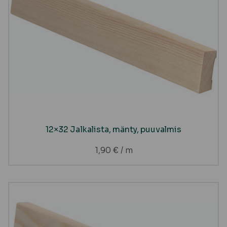
12×32 Jalkalista, mänty, puuvalmis
1,90
€
/ m