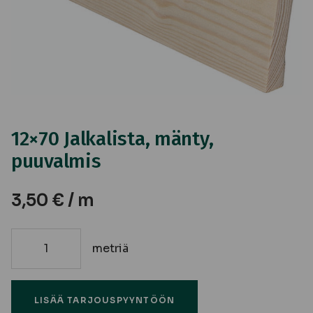
12×70 Jalkalista, mänty,
puuvalmis
3,50
€
/ m
metriä
12x70
Jalkalista,
mänty,
LISÄÄ TARJOUSPYYNTÖÖN
puuvalmis