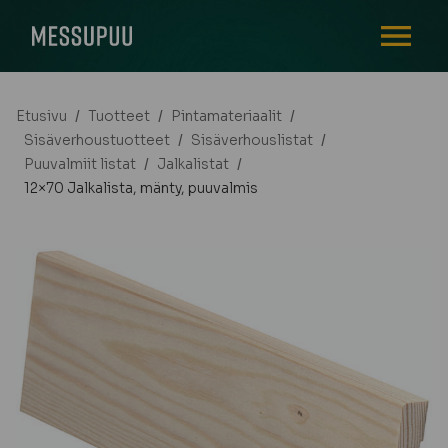
AVAA VALI
Etusivu
/
Tuotteet
/
Pintamateriaalit
/
Sisäverhoustuotteet
/
Sisäverhouslistat
/
Puuvalmiit listat
/
Jalkalistat
/
12×70 Jalkalista, mänty, puuvalmis