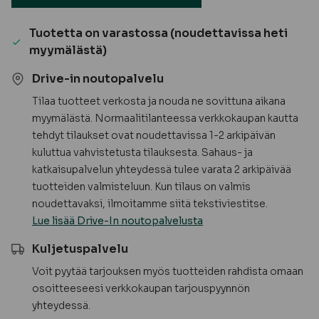
määrä
Tuotetta on varastossa (noudettavissa heti
myymälästä)
Drive-in noutopalvelu
Tilaa tuotteet verkosta ja nouda ne sovittuna aikana
myymälästä. Normaalitilanteessa verkkokaupan kautta
tehdyt tilaukset ovat noudettavissa 1-2 arkipäivän
kuluttua vahvistetusta tilauksesta. Sahaus- ja
katkaisupalvelun yhteydessä tulee varata 2 arkipäivää
tuotteiden valmisteluun. Kun tilaus on valmis
noudettavaksi, ilmoitamme siitä tekstiviestitse.
Lue lisää Drive-In noutopalvelusta
Kuljetuspalvelu
Voit pyytää tarjouksen myös tuotteiden rahdista omaan
osoitteeseesi verkkokaupan tarjouspyynnön
yhteydessä.