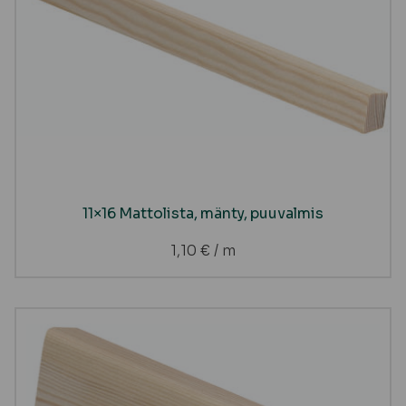
11×16 Mattolista, mänty, puuvalmis
1,10
€
/ m