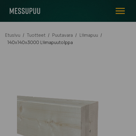
AVAA VALI
Etusivu
/
Tuotteet
/
Puutavara
/
Liimapuu
/
140x140x3000 Liimapuutolppa