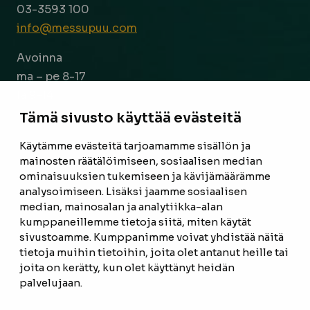
03-3593 100
info@messupuu.com
Avoinna
ma – pe 8-17
la 9-14
Tämä sivusto käyttää evästeitä
Facebook
Instagram
Käytämme evästeitä tarjoamamme sisällön ja
mainosten räätälöimiseen, sosiaalisen median
ominaisuuksien tukemiseen ja kävijämäärämme
ETUSIVU
analysoimiseen. Lisäksi jaamme sosiaalisen
median, mainosalan ja analytiikka-alan
TUOTTEET
kumppaneillemme tietoja siitä, miten käytät
REFERENSSIT
sivustoamme. Kumppanimme voivat yhdistää näitä
tietoja muihin tietoihin, joita olet antanut heille tai
OTA YHTEYTTÄ
joita on kerätty, kun olet käyttänyt heidän
palvelujaan.
TIETOSUOJASELOSTE