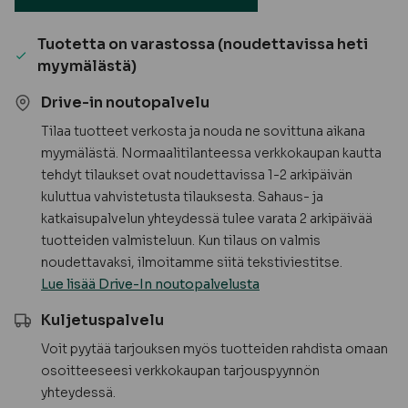
Tuotetta on varastossa (noudettavissa heti
myymälästä)
Drive-in noutopalvelu
Tilaa tuotteet verkosta ja nouda ne sovittuna aikana
myymälästä. Normaalitilanteessa verkkokaupan kautta
tehdyt tilaukset ovat noudettavissa 1-2 arkipäivän
kuluttua vahvistetusta tilauksesta. Sahaus- ja
katkaisupalvelun yhteydessä tulee varata 2 arkipäivää
tuotteiden valmisteluun. Kun tilaus on valmis
noudettavaksi, ilmoitamme siitä tekstiviestitse.
Lue lisää Drive-In noutopalvelusta
Kuljetuspalvelu
Voit pyytää tarjouksen myös tuotteiden rahdista omaan
osoitteeseesi verkkokaupan tarjouspyynnön
yhteydessä.