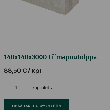
140x140x3000 Liimapuutolppa
88,50
€
/ kpl
kappaletta
140x140x3000
Liimapuutolppa
määrä
LISÄÄ TARJOUSPYYNTÖÖN