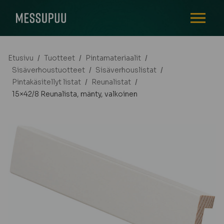
AVAA VALI
Etusivu
/
Tuotteet
/
Pintamateriaalit
/
Sisäverhoustuotteet
/
Sisäverhouslistat
/
Pintakäsitellyt listat
/
Reunalistat
/
15×42/8 Reunalista, mänty, valkoinen