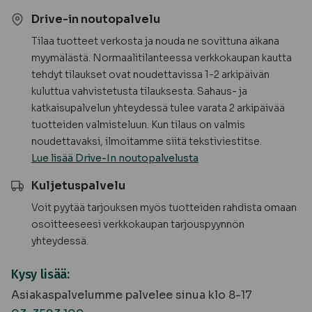
Drive-in noutopalvelu
Tilaa tuotteet verkosta ja nouda ne sovittuna aikana
myymälästä. Normaalitilanteessa verkkokaupan kautta
tehdyt tilaukset ovat noudettavissa 1-2 arkipäivän
kuluttua vahvistetusta tilauksesta. Sahaus- ja
katkaisupalvelun yhteydessä tulee varata 2 arkipäivää
tuotteiden valmisteluun. Kun tilaus on valmis
noudettavaksi, ilmoitamme siitä tekstiviestitse.
Lue lisää Drive-In noutopalvelusta
Kuljetuspalvelu
Voit pyytää tarjouksen myös tuotteiden rahdista omaan
osoitteeseesi verkkokaupan tarjouspyynnön
yhteydessä.
Kysy lisää:
Asiakaspalvelumme palvelee sinua klo 8-17