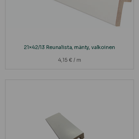
21×42/13 Reunalista, mänty, valkoinen
4,15
€
/ m