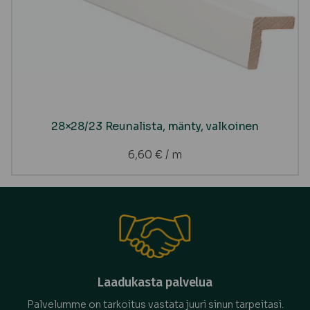
28×28/23 Reunalista, mänty, valkoinen
6,60
€
/ m
Laadukasta palvelua
Palvelumme on tarkoitus vastata juuri sinun tarpeitasi.