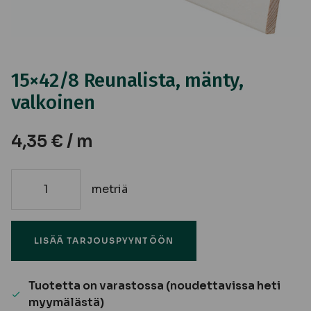
15×42/8 Reunalista, mänty,
valkoinen
4,35
€
/ m
metriä
15x42/8
Reunalista,
mänty,
LISÄÄ TARJOUSPYYNTÖÖN
valkoinen
määrä
Tuotetta on varastossa (noudettavissa heti
myymälästä)