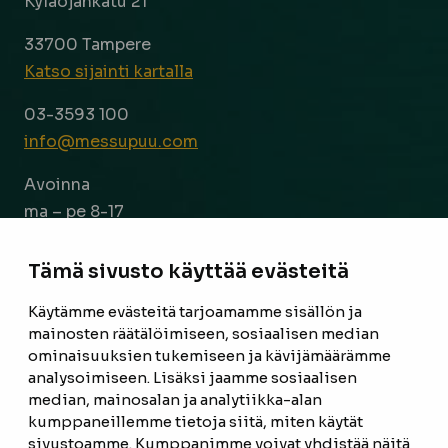
Kyläojankatu 21
33700 Tampere
Katso sijainti kartalla
03-3593 100
info@messupuu.com
Avoinna
ma – pe 8-17
la 9-14
Tämä sivusto käyttää evästeitä
Facebook
Instagram
Käytämme evästeitä tarjoamamme sisällön ja
mainosten räätälöimiseen, sosiaalisen median
ominaisuuksien tukemiseen ja kävijämäärämme
ETUSIVU
analysoimiseen. Lisäksi jaamme sosiaalisen
median, mainosalan ja analytiikka-alan
TUOTTEET
kumppaneillemme tietoja siitä, miten käytät
REFERENSSIT
sivustoamme. Kumppanimme voivat yhdistää näitä