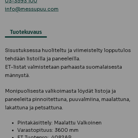
03-3593 100
info@messupuu.com
Tuotekuvaus
Sisustuksessa huoliteltu ja viimeistelty lopputulos
tehdään listoilla ja paneeleilla.
ET-listat valmistetaan parhaasta suomalaisesta
männystä.
Monipuolisesta valikoimasta löydät listoja ja
paneeleita pinnoitettuna, puuvalmiina, maalattuna,
lakattuna ja petsattuna.
Pintakäsittely: Maalattu Valkoinen
Varastopituus: 3600 mm
ET Tuotenro: 4082AP