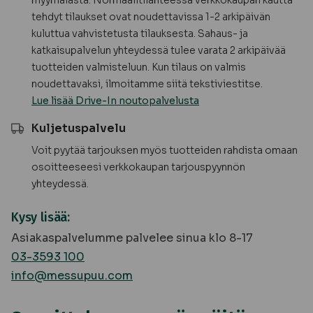
myymälästä. Normaalitilanteessa verkkokaupan kautta
tehdyt tilaukset ovat noudettavissa 1-2 arkipäivän
kuluttua vahvistetusta tilauksesta. Sahaus- ja
katkaisupalvelun yhteydessä tulee varata 2 arkipäivää
tuotteiden valmisteluun. Kun tilaus on valmis
noudettavaksi, ilmoitamme siitä tekstiviestitse.
Lue lisää Drive-In noutopalvelusta
Kuljetuspalvelu
Voit pyytää tarjouksen myös tuotteiden rahdista omaan
osoitteeseesi verkkokaupan tarjouspyynnön
yhteydessä.
Kysy lisää:
Asiakaspalvelumme palvelee sinua klo 8-17
03-3593 100
info@messupuu.com