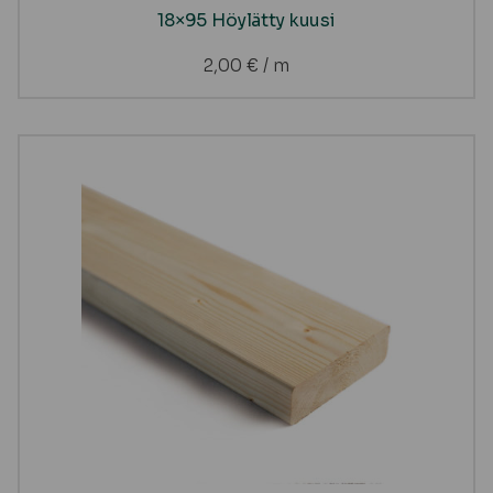
18×95 Höylätty kuusi
2,00
€
/ m