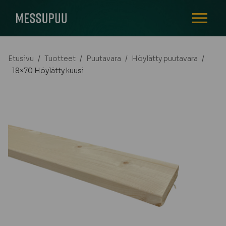
AVAA VALI
Etusivu
/
Tuotteet
/
Puutavara
/
Höylätty puutavara
/
18×70 Höylätty kuusi