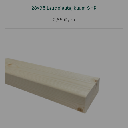
28×95 Laudelauta, kuusi SHP
2,85
€
/ m