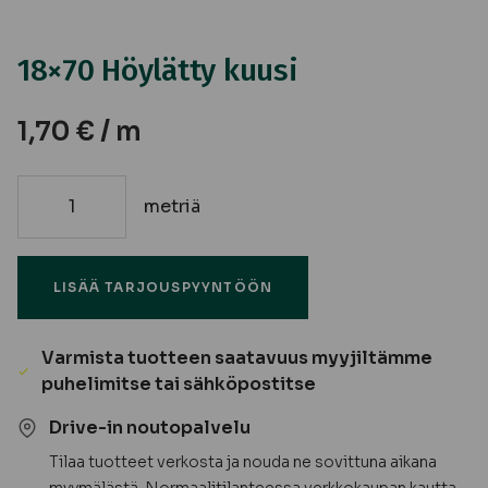
18×70 Höylätty kuusi
1,70
€
/ m
metriä
18x70
Höylätty
kuusi
LISÄÄ TARJOUSPYYNTÖÖN
määrä
Varmista tuotteen saatavuus myyjiltämme
puhelimitse tai sähköpostitse
Drive-in noutopalvelu
Tilaa tuotteet verkosta ja nouda ne sovittuna aikana