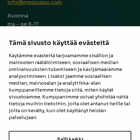
info@messupuu.com
Avoinna
ma – pe 8-17
la 9-14
Tämä sivusto käyttää evästeitä
Facebook
Instagram
Käytämme evästeitä tarjoamamme sisällön ja
mainosten räätälöimiseen, sosiaalisen median
ominaisuuksien tukemiseen ja kävijämäärämme
ETUSIVU
analysoimiseen. Lisäksi jaamme sosiaalisen
median, mainosalan ja analytiikka-alan
TUOTTEET
kumppaneillemme tietoja siitä, miten käytät
REFERENSSIT
sivustoamme. Kumppanimme voivat yhdistää näitä
tietoja muihin tietoihin, joita olet antanut heille tai
OTA YHTEYTTÄ
joita on kerätty, kun olet käyttänyt heidän
palvelujaan.
TIETOSUOJASELOSTE
TILAUS- JA TOIMITUSEHDOT
Salli kaikki