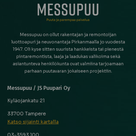
Messupuu on ollut rakentajan ja remontoijan
luottoapuri ja neuvonantaja Pirkanmaalla jo vuodesta
1947. Oli kyse sitten suurista hankkeista tai pienestä
pintaremontista, laaja ja laadukas valikoima sekä
asiantunteva henkilökunta ovat valmiina tarjoamaan
parhaan puutavaran jokaiseen projektiin.
Messupuu / JS Puupari Oy
Kyläojankatu 21
33700 Tampere
Katso sijainti kartalla
03-3593 100