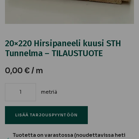
20×220 Hirsipaneeli kuusi STH
Tunnelma – TILAUSTUOTE
0,00
€
/ m
metriä
20x220
Hirsipaneeli
kuusi
LISÄÄ TARJOUSPYYNTÖÖN
STH
Tunnelma
-
Tuotetta on varastossa (noudettavissa heti