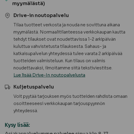
TILAUSTUOTE
myymälästä)
määrä
Drive-in noutopalvelu
Tilaa tuotteet verkosta ja nouda ne sovittuna aikana
myymälästä. Normaalitilanteessa verkkokaupan kautta
tehdyt tilaukset ovat noudettavissa 1-2 arkipäivän
kuluttua vahvistetusta tilauksesta. Sahaus- ja
katkaisupalvelun yhteydessä tulee varata 2 arkipäivää
tuotteiden valmisteluun. Kun tilaus on valmis
noudettavaksi, ilmoitamme siitä tekstiviestitse.
Lue lisää Drive-In noutopalvelusta
Kuljetuspalvelu
Voit pyytää tarjouksen myös tuotteiden rahdista omaan
osoitteeseesi verkkokaupan tarjouspyynnön
yhteydessä.
Kysy lisää:
Asiakaspalvelumme palvelee sinua klo 8-17