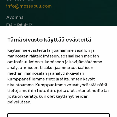
info@messupuu.com
Avoinna
ma – pe 8-17
la 9-14
Tämä sivusto käyttää evästeitä
Facebook
Instagram
Käytämme evästeitä tarjoamamme sisällön ja
mainosten räätälöimiseen, sosiaalisen median
ominaisuuksien tukemiseen ja kävijämäärämme
ETUSIVU
analysoimiseen. Lisäksi jaamme sosiaalisen
median, mainosalan ja analytiikka-alan
TUOTTEET
kumppaneillemme tietoja siitä, miten käytät
REFERENSSIT
sivustoamme. Kumppanimme voivat yhdistää näitä
tietoja muihin tietoihin, joita olet antanut heille tai
OTA YHTEYTTÄ
joita on kerätty, kun olet käyttänyt heidän
palvelujaan.
TIETOSUOJASELOSTE
TILAUS- JA TOIMITUSEHDOT