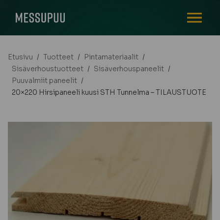
AVAA VALI
Etusivu
/
Tuotteet
/
Pintamateriaalit
/
Sisäverhoustuotteet
/
Sisäverhouspaneelit
/
Puuvalmiit paneelit
/
20×220 Hirsipaneeli kuusi STH Tunnelma – TILAUSTUOTE