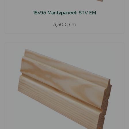
15×95 Mäntypaneeli STV EM
3,30
€
/ m