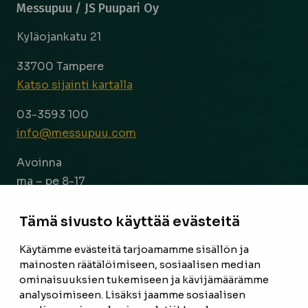
Messupuu / JS Puupari Oy
Kyläojankatu 21
33700 Tampere
Katso sijainti kartalla
03-3593 100
info@messupuu.com
Avoinna
ma – pe 8-17
la 9-14
Tämä sivusto käyttää evästeitä
Facebook
Instagram
Käytämme evästeitä tarjoamamme sisällön ja
mainosten räätälöimiseen, sosiaalisen median
ominaisuuksien tukemiseen ja kävijämäärämme
ETUSIVU
analysoimiseen. Lisäksi jaamme sosiaalisen