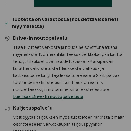
Painumavaralista,
mänty,
Tuotetta on varastossa (noudettavissa heti
valkoinen
myymälästä)
määrä
Drive-in noutopalvelu
Tilaa tuotteet verkosta ja nouda ne sovittuna aikana
myymälästä. Normaalitilanteessa verkkokaupan kautta
tehdyt tilaukset ovat noudettavissa 1-2 arkipäivän
kuluttua vahvistetusta tilauksesta. Sahaus- ja
katkaisupalvelun yhteydessä tulee varata 2 arkipäivää
tuotteiden valmisteluun. Kun tilaus on valmis
noudettavaksi, ilmoitamme siitä tekstiviestitse.
Lue lisää Drive-In noutopalvelusta
Kuljetuspalvelu
Voit pyytää tarjouksen myös tuotteiden rahdista omaan
osoitteeseesi verkkokaupan tarjouspyynnön