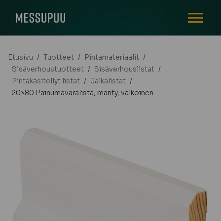
AVAA VALI
Etusivu
/
Tuotteet
/
Pintamateriaalit
/
Sisäverhoustuotteet
/
Sisäverhouslistat
/
Pintakäsitellyt listat
/
Jalkalistat
/
20×80 Painumavaralista, mänty, valkoinen