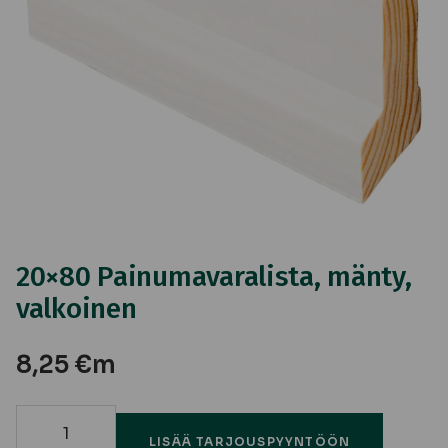
20×80 Painumavaralista, mänty,
valkoinen
8,25
€
m
20x80
LISÄÄ TARJOUSPYYNTÖÖN