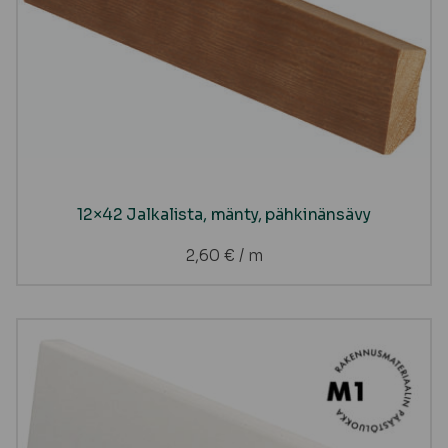
12×42 Jalkalista, mänty, pähkinänsävy
2,60
€
/ m