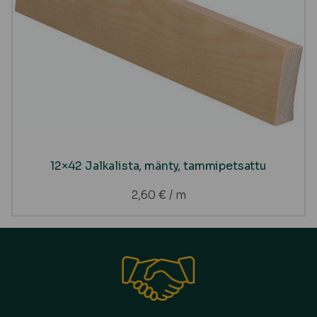
12×42 Jalkalista, mänty, tammipetsattu
2,60
€
/ m