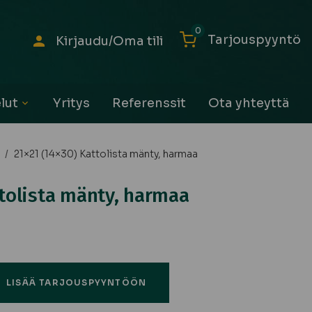
0
Tarjouspyyntö
Kirjaudu/Oma tili
lut
Yritys
Referenssit
Ota yhteyttä
Avaa
alavalikko
/
21×21 (14×30) Kattolista mänty, harmaa
ttolista mänty, harmaa
LISÄÄ TARJOUSPYYNTÖÖN