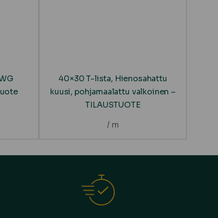
B/WG
40×30 T-lista, Hienosahattu
tuote
kuusi, pohjamaalattu valkoinen –
TILAUSTUOTE
/ m