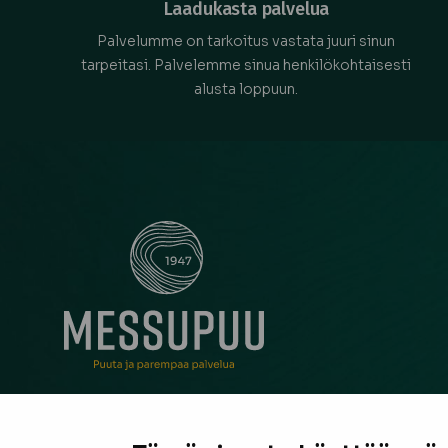
Laadukasta palvelua
Palvelumme on tarkoitus vastata juuri sinun
tarpeitasi. Palvelemme sinua henkilökohtaisesti
alusta loppuun.
Messupuu on ollut rakentajan ja remontoijan luo
neuvonantaja Pirkanmaalla jo vuodesta 1947. Oli