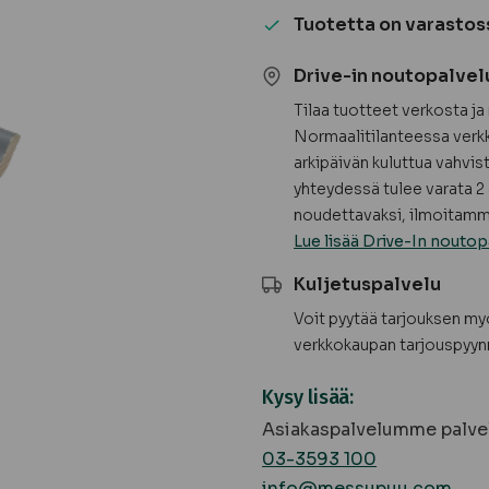
Kattolista
Tuotetta on varastos
mänty,
harmaa
Drive-in noutopalvel
määrä
Tilaa tuotteet verkosta j
Normaalitilanteessa verkk
arkipäivän kuluttua vahvis
yhteydessä tulee varata 2 
noudettavaksi, ilmoitamme
Lue lisää Drive-In noutop
Kuljetuspalvelu
Voit pyytää tarjouksen m
verkkokaupan tarjouspyyn
Kysy lisää:
Asiakaspalvelumme palvel
03-3593 100
info@messupuu.com