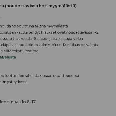
sa (noudettavissa heti myymälästä)
u
a nouda ne sovittuna aikana myymälästä.
okaupan kautta tehdyt tilaukset ovat noudettavissa 1-2
tetusta tilauksesta. Sahaus- ja katkaisupalvelun
arkipäivää tuotteiden valmisteluun. Kun tilaus on valmis
 siitä tekstiviestitse.
alvelusta
yös tuotteiden rahdista omaan osoitteeseesi
nön yhteydessä.
ee sinua klo 8-17