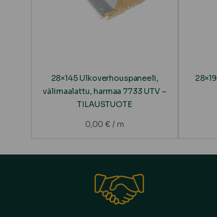
28×145 Ulkoverhouspaneeli,
28×19
välimaalattu, harmaa 7733 UTV –
TILAUSTUOTE
0,00
€
/ m