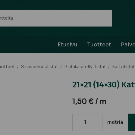
Etusivu
Tuotteet
Palve
uotteet
/
Sisäverhouslistat
/
Pintakäsitellyt listat
/
Kattolistat
21×21 (14×30) Ka
1,50
€
/ m
metriä
21x21
(14x30)