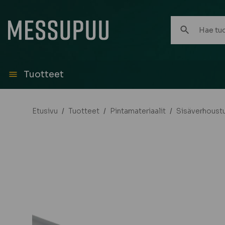
Hae
tuotteita:
Tuotteet
Etusivu
/
Tuotteet
/
Pintamateriaalit
/
Sisäverhoust