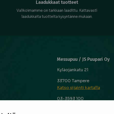
Laadukkaat tuotteet
Valikoimamme on tarkkaan laadittu. Kattavasti
laadukkaita tuotteita kysyntänne mukaan.
Messupuu / JS Puupari Oy
Kyläojankatu 21
33700 Tampere
Katso sijainti kartalla
03-3593 100
info@messupuu.com
ttoapuri ja
 kyse sitten