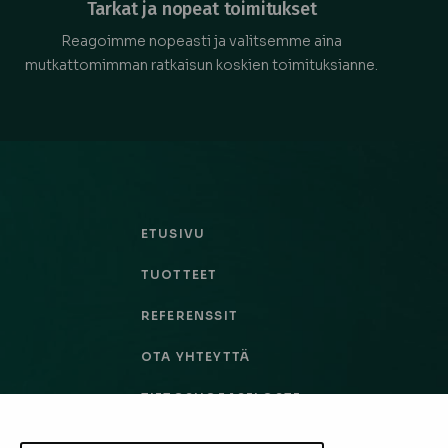
Tarkat ja nopeat toimitukset
Reagoimme nopeasti ja valitsemme aina
mutkattomimman ratkaisun koskien toimituksianne.
ETUSIVU
TUOTTEET
REFERENSSIT
OTA YHTEYTTÄ
TIETOSUOJASELOSTE
TILAUS- JA TOIMITUSEHDOT