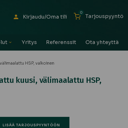
0
Tarjouspyyntö
Kirjaudu/Oma tili
lut
Yritys
Referenssit
Ota yhteyttä
Avaa
alavalikko
välimaalattu HSP, valkoinen
ttu kuusi, välimaalattu HSP,
LISÄÄ TARJOUSPYYNTÖÖN