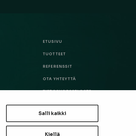
ETUSIVU
TUOTTEET
REFERENSSIT
OTA YHTEYTTÄ
TIETOSUOJASELOSTE
TILAUS- JA TOIMITUSEHDOT
Salli kaikki
EVÄSTEASETUKSET
Kiellä
TILAA UUTISKIRJE