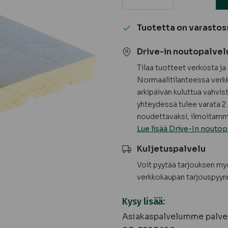
Hienosahattu
kuusi,
Tuotetta on varastos
välimaalattu
HSP,
Drive-in noutopalvel
valkoinen
Tilaa tuotteet verkosta j
määrä
Normaalitilanteessa verkk
arkipäivän kuluttua vahvis
yhteydessä tulee varata 2 
noudettavaksi, ilmoitamme
Lue lisää Drive-In noutop
Kuljetuspalvelu
Voit pyytää tarjouksen m
verkkokaupan tarjouspyyn
Kysy lisää:
Asiakaspalvelumme palvel