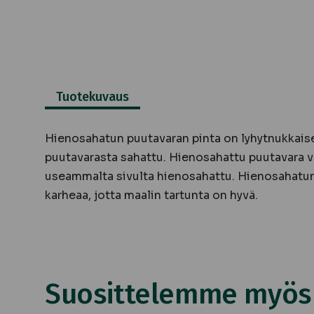
Tuotekuvaus
Hienosahatun puutavaran pinta on lyhytnukkais
puutavarasta sahattu. Hienosahattu puutavara vo
useammalta sivulta hienosahattu. Hienosahatun
karheaa, jotta maalin tartunta on hyvä.
Suosittelemme myös n