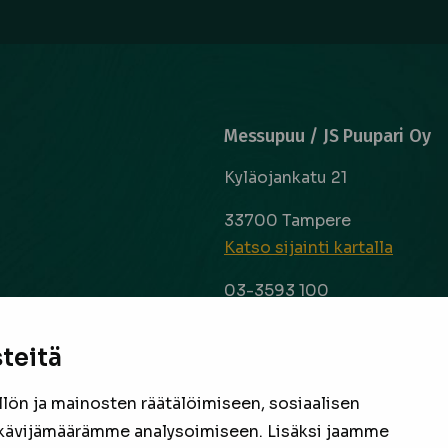
Messupuu / JS Puupari Oy
Kyläojankatu 21
33700 Tampere
Katso sijainti kartalla
03-3593 100
info@messupuu.com
ttoapuri ja
 kyse sitten
teitä
Avoinna
 laaja ja
ma – pe 8-17
nta ovat
ön ja mainosten räätälöimiseen, sosiaalisen
la 9-14
een
kävijämäärämme analysoimiseen. Lisäksi jaamme