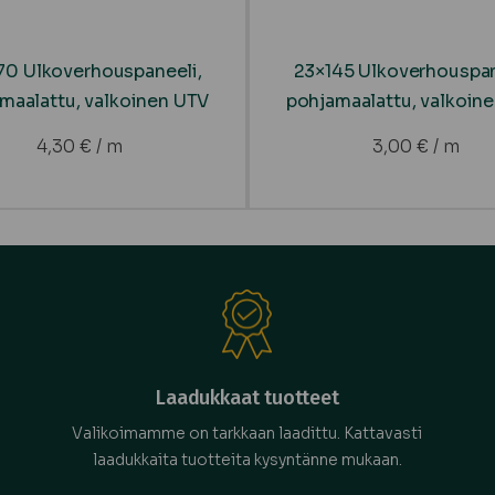
70 Ulkoverhouspaneeli,
23×145 Ulkoverhouspan
maalattu, valkoinen UTV
pohjamaalattu, valkoin
4,30
€
/ m
3,00
€
/ m
Laadukkaat tuotteet
Valikoimamme on tarkkaan laadittu. Kattavasti
laadukkaita tuotteita kysyntänne mukaan.