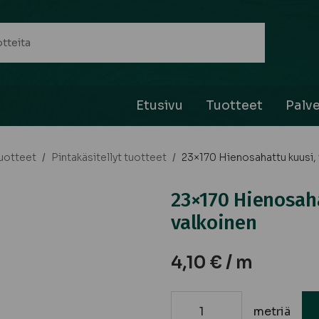
Etusivu
Tuotteet
Palve
uotteet
/
Pintakäsitellyt tuotteet
/
23×170 Hienosahattu kuusi, 
23×170 Hienosaha
valkoinen
4,10
€
/ m
metriä
23x170