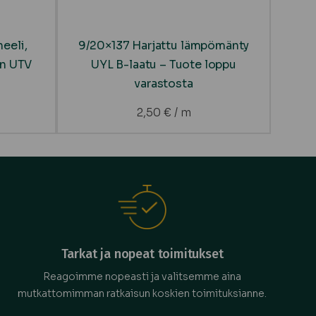
eeli,
9/20×137 Harjattu lämpömänty
en UTV
UYL B-laatu – Tuote loppu
varastosta
2,50
€
/ m
Tarkat ja nopeat toimitukset
Reagoimme nopeasti ja valitsemme aina
mutkattomimman ratkaisun koskien toimituksianne.