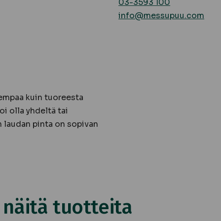
03-3593 100
info@messupuu.com
empaa kuin tuoreesta
i olla yhdeltä tai
 laudan pinta on sopivan
äitä tuotteita