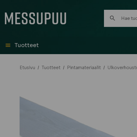
Hae
tuotteita:
Tuotteet
Etusivu
/
Tuotteet
/
Pintamateriaalit
/
Ulkoverhoust