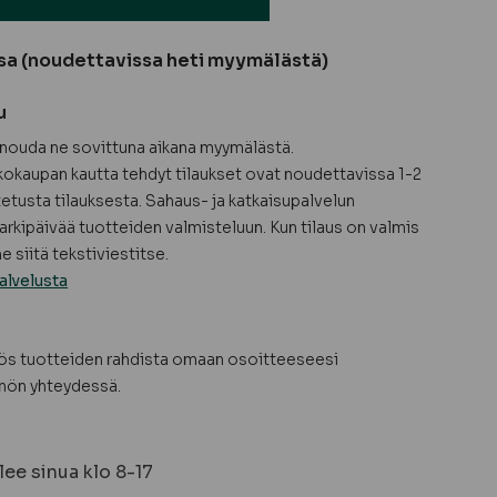
sa (noudettavissa heti myymälästä)
u
a nouda ne sovittuna aikana myymälästä.
okaupan kautta tehdyt tilaukset ovat noudettavissa 1-2
tetusta tilauksesta. Sahaus- ja katkaisupalvelun
arkipäivää tuotteiden valmisteluun. Kun tilaus on valmis
 siitä tekstiviestitse.
alvelusta
yös tuotteiden rahdista omaan osoitteeseesi
nön yhteydessä.
ee sinua klo 8-17