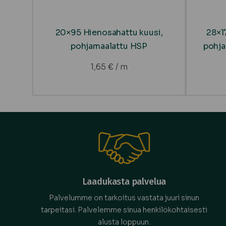
20×95 Hienosahattu kuusi,
28×1
pohjamaalattu HSP
pohja
1,65
€
/ m
Laadukasta palvelua
Palvelumme on tarkoitus vastata juuri sinun
tarpeitasi. Palvelemme sinua henkilökohtaisesti
alusta loppuun.