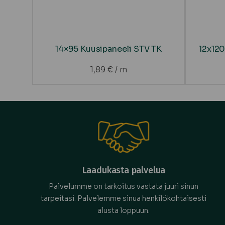
14×95 Kuusipaneeli STV TK
12x12
1,89
€
/ m
Laadukasta palvelua
Palvelumme on tarkoitus vastata juuri sinun
tarpeitasi. Palvelemme sinua henkilökohtaisesti
alusta loppuun.