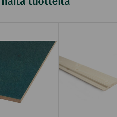
äitä tuotteita