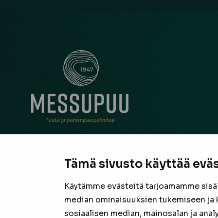
Messupuu on ollut rakentajan ja remontoijan luo
neuvonantaja Pirkanmaalla jo vuodesta 1947. Oli
Tämä sivusto käyttää eväs
suurista hankkeista tai pienestä pintaremontista,
laadukas valikoima sekä asiantunteva henkilöku
Käytämme evästeitä tarjoamamme sisäll
valmiina tarjoamaan parhaan puutavaran jokais
median ominaisuuksien tukemiseen ja 
projektiin.
sosiaalisen median, mainosalan ja anal