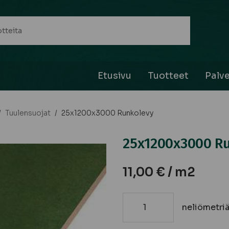
Etusivu
Tuotteet
Palve
/
Tuulensuojat
/
25x1200x3000 Runkolevy
25x1200x3000 R
11,00
€
/ m2
neliömetri
25x1200x3000
Runkolevy