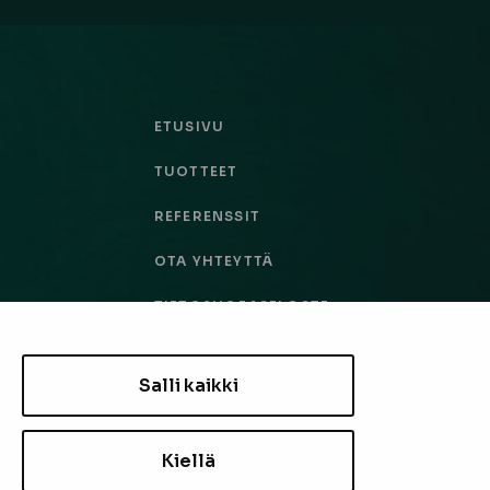
ETUSIVU
TUOTTEET
REFERENSSIT
OTA YHTEYTTÄ
TIETOSUOJASELOSTE
TILAUS- JA TOIMITUSEHDOT
Salli kaikki
EVÄSTEASETUKSET
Kiellä
TILAA UUTISKIRJE