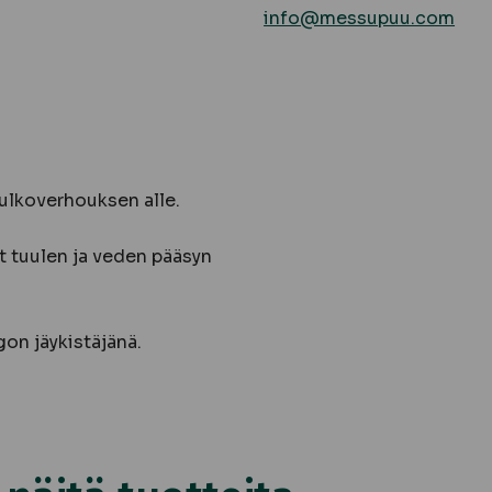
info@messupuu.com
 ulkoverhouksen alle.
ät tuulen ja veden pääsyn
on jäykistäjänä.