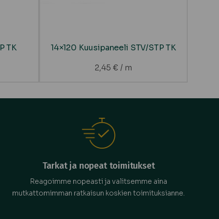
TP TK
14×120 Kuusipaneeli STV/STP TK
2,45
€
/ m
Tarkat ja nopeat toimitukset
Reagoimme nopeasti ja valitsemme aina
mutkattomimman ratkaisun koskien toimituksianne.