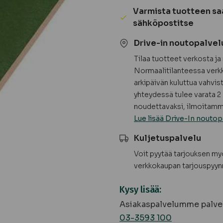
määrä
Varmista tuotteen sa
sähköpostitse
Drive-in noutopalvel
Tilaa tuotteet verkosta j
Normaalitilanteessa verkk
arkipäivän kuluttua vahvis
yhteydessä tulee varata 2 
noudettavaksi, ilmoitamme
Lue lisää Drive-In noutop
Kuljetuspalvelu
Voit pyytää tarjouksen m
verkkokaupan tarjouspyyn
Kysy lisää:
Asiakaspalvelumme palvel
03-3593 100