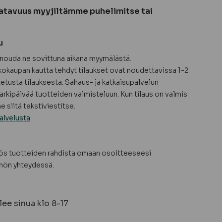
atavuus myyjiltämme puhelimitse tai
u
a nouda ne sovittuna aikana myymälästä.
okaupan kautta tehdyt tilaukset ovat noudettavissa 1-2
tetusta tilauksesta. Sahaus- ja katkaisupalvelun
arkipäivää tuotteiden valmisteluun. Kun tilaus on valmis
 siitä tekstiviestitse.
alvelusta
yös tuotteiden rahdista omaan osoitteeseesi
nön yhteydessä.
ee sinua klo 8-17