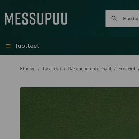
Hae
tuotteita:
Tuotteet
Etusivu
/
Tuotteet
/
Rakennusmateriaalit
/
Eristeet