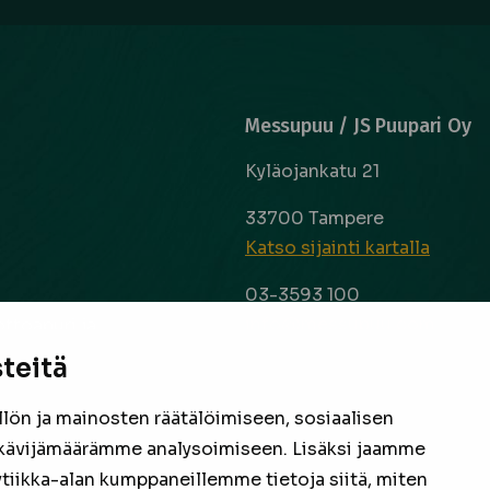
Messupuu / JS Puupari Oy
Kyläojankatu 21
33700 Tampere
Katso sijainti kartalla
03-3593 100
info@messupuu.com
ttoapuri ja
 kyse sitten
teitä
Avoinna
 laaja ja
ma – pe 8-17
nta ovat
ön ja mainosten räätälöimiseen, sosiaalisen
la 9-14
een
kävijämäärämme analysoimiseen. Lisäksi jaamme
ytiikka-alan kumppaneillemme tietoja siitä, miten
Facebook
Instagram