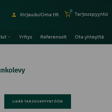
0
Tarjouspyyntö
Kirjaudu/Oma tili
lut
Yritys
Referenssit
Ota yhteyttä
Avaa
alavalikko
unkolevy
ä
LISÄÄ TARJOUSPYYNTÖÖN