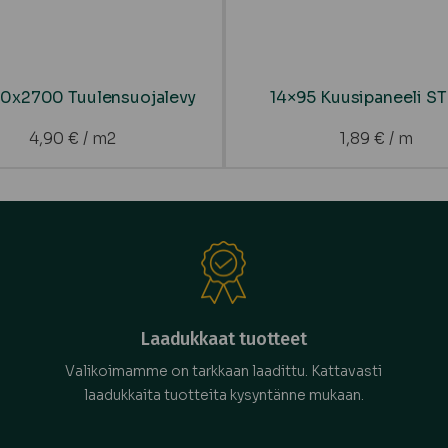
00x2700 Tuulensuojalevy
14×95 Kuusipaneeli S
4,90
€
/ m2
1,89
€
/ m
Laadukkaat tuotteet
Valikoimamme on tarkkaan laadittu. Kattavasti
laadukkaita tuotteita kysyntänne mukaan.