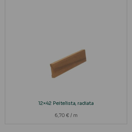
12×42 Peitelista, radiata
6,70
€
/ m