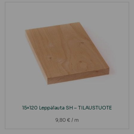
15×120 Leppälauta SH – TILAUSTUOTE
9,80
€
/ m