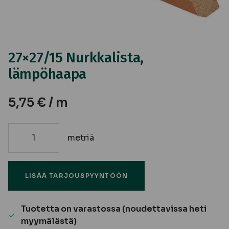
27×27/15 Nurkkalista,
lämpöhaapa
5,75
€
/ m
metriä
27x27/15
Nurkkalista,
lämpöhaapa
LISÄÄ TARJOUSPYYNTÖÖN
määrä
Tuotetta on varastossa (noudettavissa heti
myymälästä)