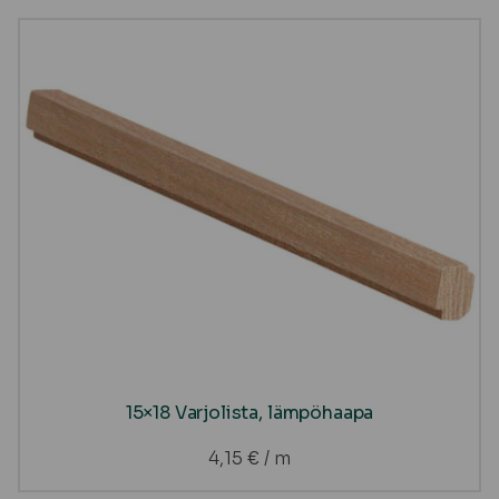
15×18 Varjolista, lämpöhaapa
4,15
€
/ m