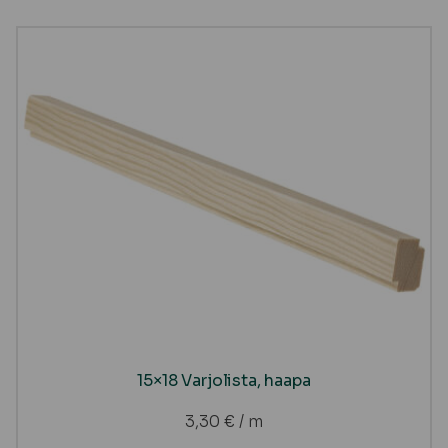
15×18 Varjolista, haapa
3,30
€
/ m