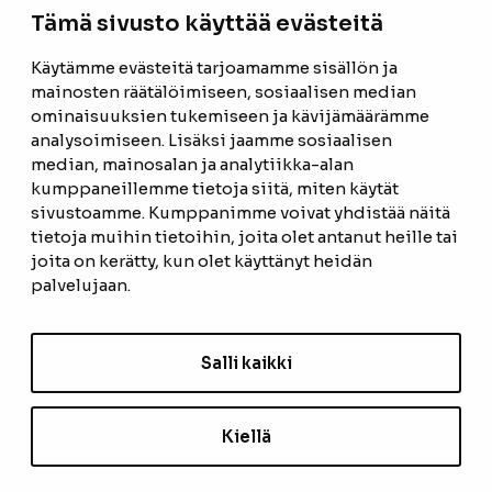
Tämä sivusto käyttää evästeitä
Facebook
Instagram
Käytämme evästeitä tarjoamamme sisällön ja
mainosten räätälöimiseen, sosiaalisen median
ominaisuuksien tukemiseen ja kävijämäärämme
ETUSIVU
analysoimiseen. Lisäksi jaamme sosiaalisen
median, mainosalan ja analytiikka-alan
TUOTTEET
kumppaneillemme tietoja siitä, miten käytät
REFERENSSIT
sivustoamme. Kumppanimme voivat yhdistää näitä
tietoja muihin tietoihin, joita olet antanut heille tai
OTA YHTEYTTÄ
joita on kerätty, kun olet käyttänyt heidän
palvelujaan.
TIETOSUOJASELOSTE
TILAUS- JA TOIMITUSEHDOT
Salli kaikki
EVÄSTEASETUKSET
Kiellä
TILAA UUTISKIRJE