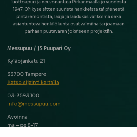
luottoapuri ja neuvonantaja Pirkanmaalla jo vuodesta
1947. Oli kyse sitten suurista hankkeista tai pienestä
pintaremontista, laaja ja laadukas valikoima sekä
asiantunteva henkilökunta ovat valmiina tarjoamaan
parhaan puutavaran jokaiseen projektiin.
Messupuu / JS Puupari Oy
Kyläojankatu 21
33700 Tampere
Katso sijainti kartalla
03-3593 100
info@messupuu.com
Avoinna
ma – pe 8-17
la 9-14