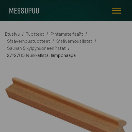
AVAA VALI
Etusivu
/
Tuotteet
/
Pintamateriaalit
/
Sisäverhoustuotteet
/
Sisäverhouslistat
/
Saunan & kylpyhuoneen listat
/
27×27/15 Nurkkalista, lämpöhaapa