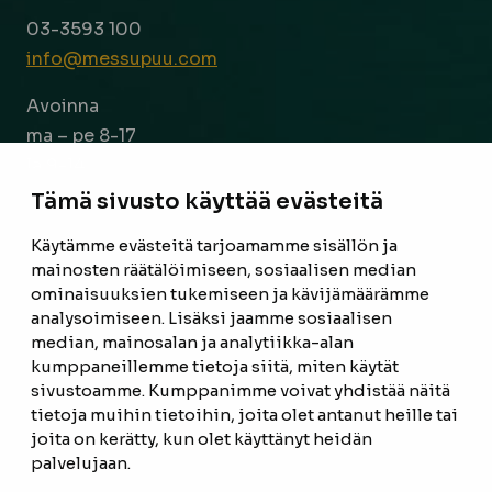
03-3593 100
info@messupuu.com
Avoinna
ma – pe 8-17
la 9-14
Tämä sivusto käyttää evästeitä
Facebook
Instagram
Käytämme evästeitä tarjoamamme sisällön ja
mainosten räätälöimiseen, sosiaalisen median
ominaisuuksien tukemiseen ja kävijämäärämme
ETUSIVU
analysoimiseen. Lisäksi jaamme sosiaalisen
median, mainosalan ja analytiikka-alan
TUOTTEET
kumppaneillemme tietoja siitä, miten käytät
REFERENSSIT
sivustoamme. Kumppanimme voivat yhdistää näitä
tietoja muihin tietoihin, joita olet antanut heille tai
OTA YHTEYTTÄ
joita on kerätty, kun olet käyttänyt heidän
palvelujaan.
TIETOSUOJASELOSTE