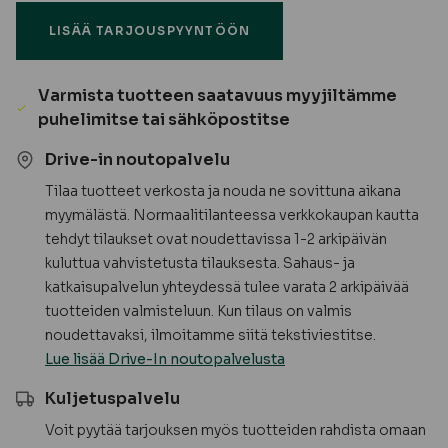
pohjamaalattu,
LISÄÄ TARJOUSPYYNTÖÖN
valkoinen
UTV
määrä
Varmista tuotteen saatavuus myyjiltämme
puhelimitse tai sähköpostitse
Drive-in noutopalvelu
Tilaa tuotteet verkosta ja nouda ne sovittuna aikana
myymälästä. Normaalitilanteessa verkkokaupan kautta
tehdyt tilaukset ovat noudettavissa 1-2 arkipäivän
kuluttua vahvistetusta tilauksesta. Sahaus- ja
katkaisupalvelun yhteydessä tulee varata 2 arkipäivää
tuotteiden valmisteluun. Kun tilaus on valmis
noudettavaksi, ilmoitamme siitä tekstiviestitse.
Lue lisää Drive-In noutopalvelusta
Kuljetuspalvelu
Voit pyytää tarjouksen myös tuotteiden rahdista omaan