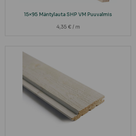
15×95 Mäntylauta SHP VM Puuvalmis
4,35
€
/ m