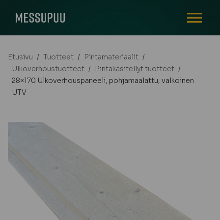
AVAA VALI
Etusivu
/
Tuotteet
/
Pintamateriaalit
/
Ulkoverhoustuotteet
/
Pintakäsitellyt tuotteet
/
28×170 Ulkoverhouspaneeli, pohjamaalattu, valkoinen
UTV