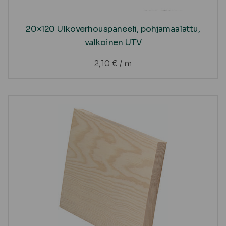
20×120 Ulkoverhouspaneeli, pohjamaalattu,
valkoinen UTV
2,10
€
/ m