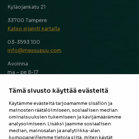
Kyläojankatu 21
33700 Tampere
Katso sijainti kartalla
03-3593 100
info@messupuu.com
Avoinna
ma – pe 8-17
la 9-14
Tämä sivusto käyttää evästeitä
Facebook
Instagram
Käytämme evästeitä tarjoamamme sisällön ja
mainosten räätälöimiseen, sosiaalisen median
ominaisuuksien tukemiseen ja kävijämäärämme
ETUSIVU
analysoimiseen. Lisäksi jaamme sosiaalisen
median, mainosalan ja analytiikka-alan
TUOTTEET
kumppaneillemme tietoja siitä, miten käytät