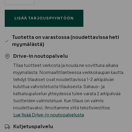
Muovikulmalista,
valkoinen
LISÄÄ TARJOUSPYYNTÖÖN
määrä
Tuotetta on varastossa (noudettavissa heti
myymälästä)
Drive-in noutopalvelu
Tilaa tuotteet verkosta ja nouda ne sovittuna aikana
myymälästä. Normaalitilanteessa verkkokaupan kautta
tehdyt tilaukset ovat noudettavissa 1-2 arkipäivän
kuluttua vahvistetusta tilauksesta. Sahaus- ja
katkaisupalvelun yhteydessä tulee varata 2 arkipäivää
tuotteiden valmisteluun. Kun tilaus on valmis
noudettavaksi, ilmoitamme siitä tekstiviestitse.
Lue lisää Drive-In noutopalvelusta
Kuljetuspalvelu