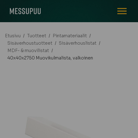
AVAA VALI
Etusivu
/
Tuotteet
/
Pintamateriaalit
/
Sisäverhoustuotteet
/
Sisäverhouslistat
/
MDF- & muovilistat
/
40x40x2750 Muovikulmalista, valkoinen