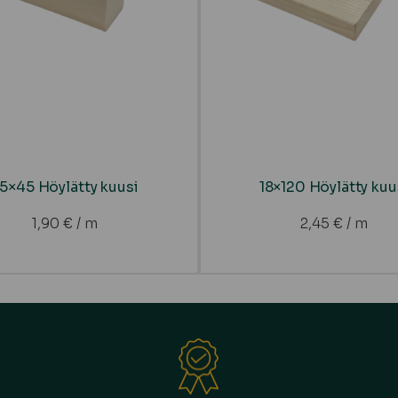
5×45 Höylätty kuusi
18×120 Höylätty kuu
1,90
€
/ m
2,45
€
/ m