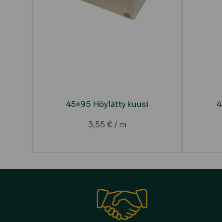
45×95 Höylätty kuusi
4
3,55
€
/ m