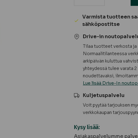
Ikkunapoka,
mänty,
Varmista tuotteen sa
höylätty
sähköpostitse
-
Drive-in noutopalvel
TULOSSA
LISÄÄ
Tilaa tuotteet verkosta j
määrä
Normaalitilanteessa verkk
arkipäivän kuluttua vahvis
yhteydessä tulee varata 2 
noudettavaksi, ilmoitamme
Lue lisää Drive-In noutop
Kuljetuspalvelu
Voit pyytää tarjouksen m
verkkokaupan tarjouspyyn
Kysy lisää:
Asiakaspalvelumme palvel