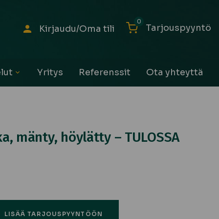
0
Tarjouspyyntö
Kirjaudu/Oma tili
lut
Yritys
Referenssit
Ota yhteyttä
Avaa
alavalikko
a, mänty, höylätty – TULOSSA
LISÄÄ TARJOUSPYYNTÖÖN