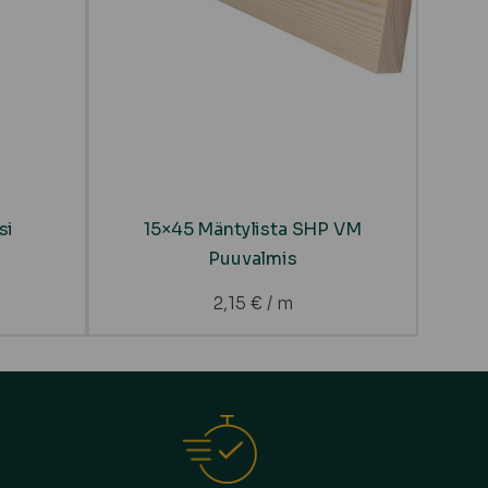
si
15×45 Mäntylista SHP VM
Puuvalmis
2,15
€
/ m