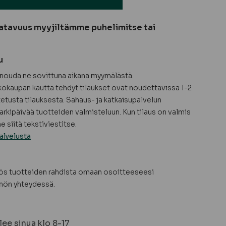
atavuus myyjiltämme puhelimitse tai
u
a nouda ne sovittuna aikana myymälästä.
okaupan kautta tehdyt tilaukset ovat noudettavissa 1-2
tetusta tilauksesta. Sahaus- ja katkaisupalvelun
arkipäivää tuotteiden valmisteluun. Kun tilaus on valmis
 siitä tekstiviestitse.
alvelusta
yös tuotteiden rahdista omaan osoitteeseesi
nön yhteydessä.
ee sinua klo 8-17