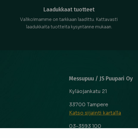
Laadukkaat tuotteet
Valikoimamme on tarkkaan laadittu. Kattavasti
laadukkaita tuotteita kysyntänne mukaan.
Messupuu / JS Puupari Oy
Kyläojankatu 21
33700 Tampere
Katso sijainti kartalla
03-3593 100
info@messupuu.com
ttoapuri ja