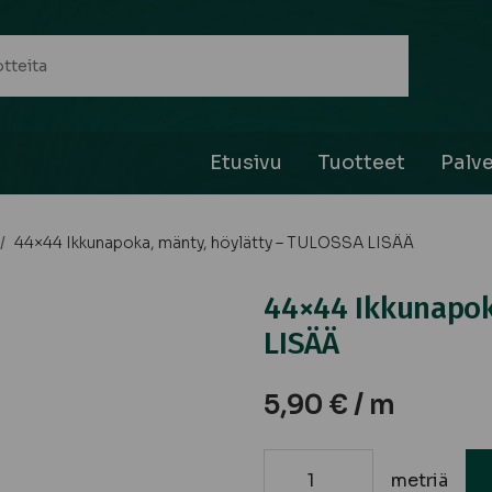
Etusivu
Tuotteet
Palve
/
44×44 Ikkunapoka, mänty, höylätty – TULOSSA LISÄÄ
44×44 Ikkunapok
LISÄÄ
5,90
€
/ m
metriä
44x44