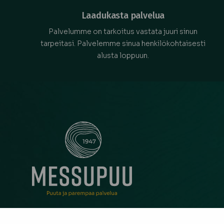
Laadukasta palvelua
Palvelumme on tarkoitus vastata juuri sinun
tarpeitasi. Palvelemme sinua henkilökohtaisesti
alusta loppuun.
Messupuu on ollut rakentajan ja remontoijan luo