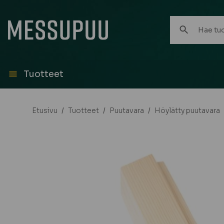
Hae
tuotteita:
Tuotteet
Etusivu
/
Tuotteet
/
Puutavara
/
Höylätty puutavara