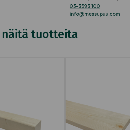
03-3593 100
info@messupuu.com
äitä tuotteita