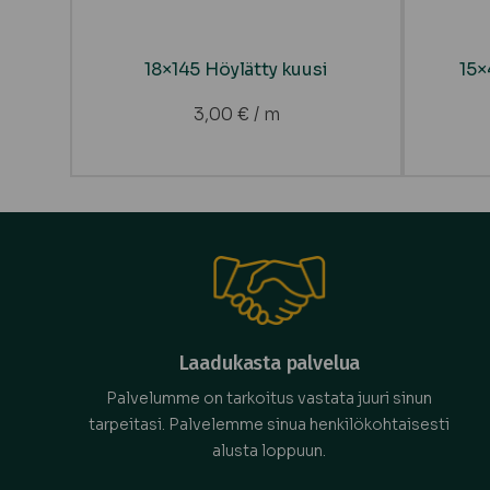
18×145 Höylätty kuusi
15×
3,00
€
/ m
Laadukasta palvelua
Palvelumme on tarkoitus vastata juuri sinun
tarpeitasi. Palvelemme sinua henkilökohtaisesti
alusta loppuun.