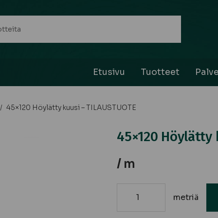
Etusivu
Tuotteet
Palve
/
45×120 Höylätty kuusi – TILAUSTUOTE
45×120 Höylätty
/ m
metriä
45x120
Höylätty