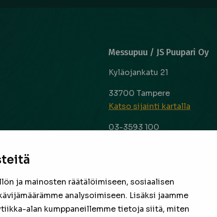
Messupuu / JS Puupari Oy
Kyläojankatu 21
33700 Tampere
Katso sijainti kartalla
03-3593 100
info@messupuu.com
ttoapuri ja
 kyse sitten
teitä
Avoinna
 laaja ja
ma – pe 8-17
nta ovat
ön ja mainosten räätälöimiseen, sosiaalisen
la 9-14
een
kävijämäärämme analysoimiseen. Lisäksi jaamme
ytiikka-alan kumppaneillemme tietoja siitä, miten
Facebook
Instagram