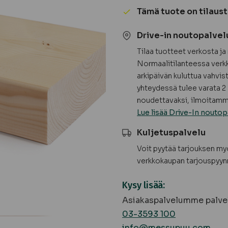
kuusi
Tämä tuote on tilaus
-
TILAUSTUOTE
Drive-in noutopalvel
määrä
Tilaa tuotteet verkosta j
Normaalitilanteessa verkk
arkipäivän kuluttua vahvis
yhteydessä tulee varata 2 
noudettavaksi, ilmoitamme
Lue lisää Drive-In noutop
Kuljetuspalvelu
Voit pyytää tarjouksen m
verkkokaupan tarjouspyyn
Kysy lisää:
Asiakaspalvelumme palvel
03-3593 100
info@messupuu.com