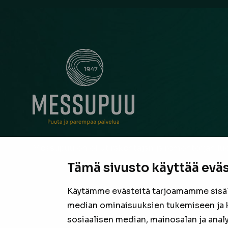
Messupuu on ollut rakentajan ja remontoijan luo
neuvonantaja Pirkanmaalla jo vuodesta 1947. Oli
Tämä sivusto käyttää eväs
suurista hankkeista tai pienestä pintaremontista,
laadukas valikoima sekä asiantunteva henkilöku
Käytämme evästeitä tarjoamamme sisäll
valmiina tarjoamaan parhaan puutavaran jokais
median ominaisuuksien tukemiseen ja 
projektiin.
sosiaalisen median, mainosalan ja anal