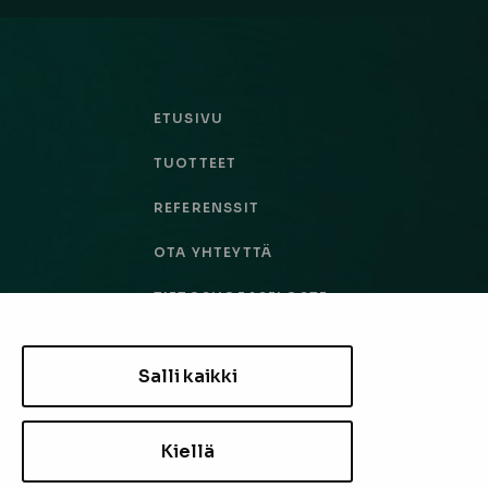
ETUSIVU
TUOTTEET
REFERENSSIT
OTA YHTEYTTÄ
TIETOSUOJASELOSTE
TILAUS- JA TOIMITUSEHDOT
Salli kaikki
EVÄSTEASETUKSET
Kiellä
TILAA UUTISKIRJE