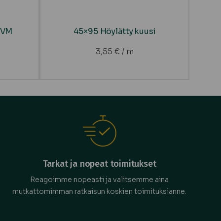
 VM
45×95 Höylätty kuusi
3,55
€
/ m
Tarkat ja nopeat toimitukset
Reagoimme nopeasti ja valitsemme aina
mutkattomimman ratkaisun koskien toimituksianne.