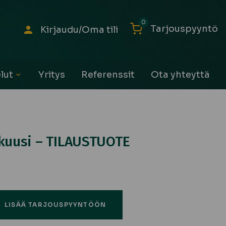
0
Tarjouspyyntö
Kirjaudu/Oma tili
lut
Yritys
Referenssit
Ota yhteyttä
Avaa
alavalikko
 kuusi – TILAUSTUOTE
LISÄÄ TARJOUSPYYNTÖÖN