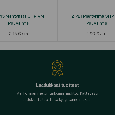
45 Mäntylista SHP VM
21×21 Mäntyrima SHP
Puuvalmis
Puuvalmis
2,15
€
/ m
1,90
€
/ m
Laadukkaat tuotteet
Valikoimamme on tarkkaan laadittu. Kattavasti
laadukkaita tuotteita kysyntänne mukaan.