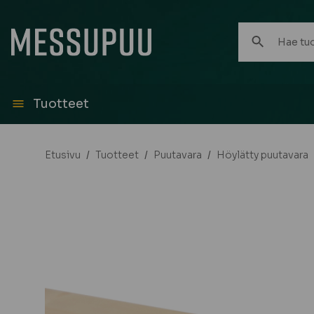
Hae
tuotteita:
Tuotteet
Etusivu
/
Tuotteet
/
Puutavara
/
Höylätty puutavara