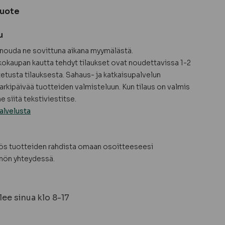
tuote
u
a nouda ne sovittuna aikana myymälästä.
okaupan kautta tehdyt tilaukset ovat noudettavissa 1-2
tetusta tilauksesta. Sahaus- ja katkaisupalvelun
arkipäivää tuotteiden valmisteluun. Kun tilaus on valmis
 siitä tekstiviestitse.
alvelusta
yös tuotteiden rahdista omaan osoitteeseesi
nön yhteydessä.
ee sinua klo 8-17