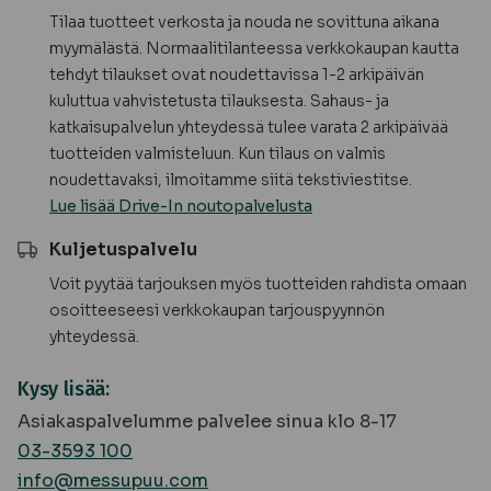
Tilaa tuotteet verkosta ja nouda ne sovittuna aikana
myymälästä. Normaalitilanteessa verkkokaupan kautta
tehdyt tilaukset ovat noudettavissa 1-2 arkipäivän
kuluttua vahvistetusta tilauksesta. Sahaus- ja
katkaisupalvelun yhteydessä tulee varata 2 arkipäivää
tuotteiden valmisteluun. Kun tilaus on valmis
noudettavaksi, ilmoitamme siitä tekstiviestitse.
Lue lisää Drive-In noutopalvelusta
Kuljetuspalvelu
Voit pyytää tarjouksen myös tuotteiden rahdista omaan
osoitteeseesi verkkokaupan tarjouspyynnön
yhteydessä.
Kysy lisää:
Asiakaspalvelumme palvelee sinua klo 8-17
03-3593 100
info@messupuu.com