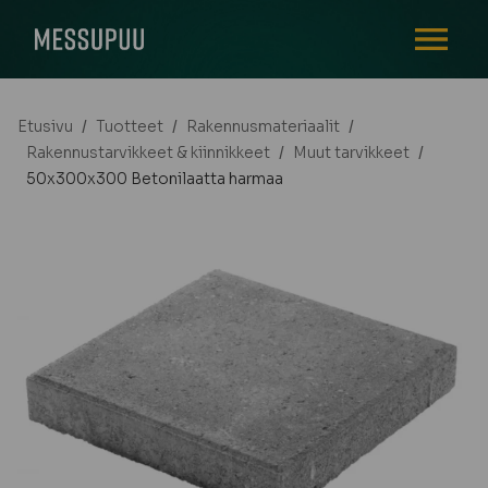
AVAA VALI
Etusivu
/
Tuotteet
/
Rakennusmateriaalit
/
Rakennustarvikkeet & kiinnikkeet
/
Muut tarvikkeet
/
50x300x300 Betonilaatta harmaa