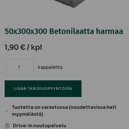
50x300x300 Betonilaatta harmaa
1,90
€
/ kpl
kappaletta
50x300x300
Betonilaatta
harmaa
LISÄÄ TARJOUSPYYNTÖÖN
määrä
Tuotetta on varastossa (noudettavissa heti
myymälästä)
Drive-in noutopalvelu