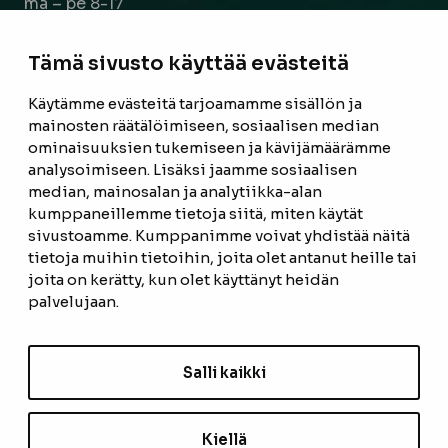
ma – pe 8-17
la 9-14
Tämä sivusto käyttää evästeitä
Facebook
Instagram
Käytämme evästeitä tarjoamamme sisällön ja
mainosten räätälöimiseen, sosiaalisen median
ominaisuuksien tukemiseen ja kävijämäärämme
ETUSIVU
analysoimiseen. Lisäksi jaamme sosiaalisen
median, mainosalan ja analytiikka-alan
TUOTTEET
kumppaneillemme tietoja siitä, miten käytät
REFERENSSIT
sivustoamme. Kumppanimme voivat yhdistää näitä
tietoja muihin tietoihin, joita olet antanut heille tai
OTA YHTEYTTÄ
joita on kerätty, kun olet käyttänyt heidän
palvelujaan.
TIETOSUOJASELOSTE
TILAUS- JA TOIMITUSEHDOT
Salli kaikki
EVÄSTEASETUKSET
Kiellä