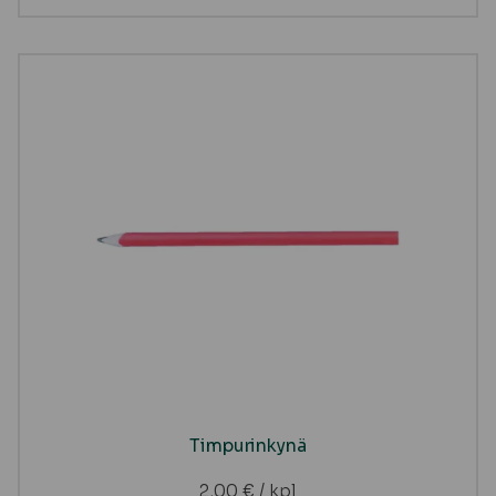
Timpurinkynä
2,00
€
/ kpl