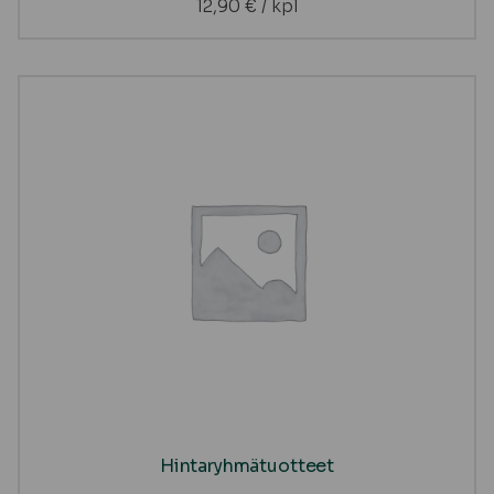
12,90
€
/ kpl
Hintaryhmätuotteet