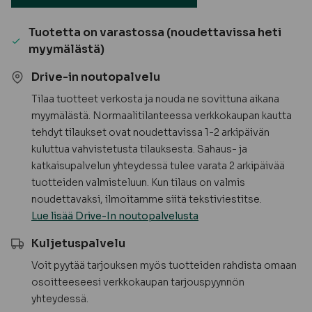
määrä
Tuotetta on varastossa (noudettavissa heti
myymälästä)
Drive-in noutopalvelu
Tilaa tuotteet verkosta ja nouda ne sovittuna aikana
myymälästä. Normaalitilanteessa verkkokaupan kautta
tehdyt tilaukset ovat noudettavissa 1-2 arkipäivän
kuluttua vahvistetusta tilauksesta. Sahaus- ja
katkaisupalvelun yhteydessä tulee varata 2 arkipäivää
tuotteiden valmisteluun. Kun tilaus on valmis
noudettavaksi, ilmoitamme siitä tekstiviestitse.
Lue lisää Drive-In noutopalvelusta
Kuljetuspalvelu
Voit pyytää tarjouksen myös tuotteiden rahdista omaan
osoitteeseesi verkkokaupan tarjouspyynnön
yhteydessä.