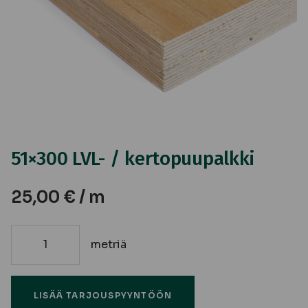
51×300 LVL- / kertopuupalkki
25,00
€
/ m
metriä
51x300
LVL-
/
LISÄÄ TARJOUSPYYNTÖÖN
kertopuupalkki