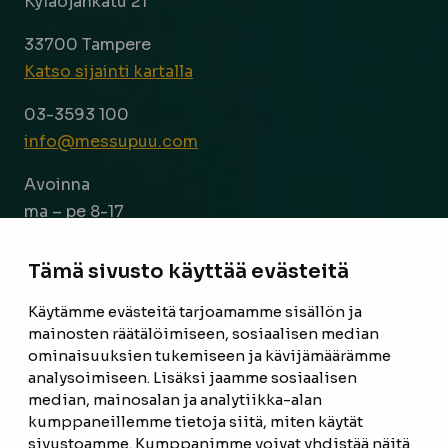
Kyläojankatu 21
33700 Tampere
Katso sijainti kartalla
03-3593 100
info@messupuu.com
Avoinna
ma – pe 8-17
la 9-14
Tämä sivusto käyttää evästeitä
Facebook
Instagram
Käytämme evästeitä tarjoamamme sisällön ja
mainosten räätälöimiseen, sosiaalisen median
ominaisuuksien tukemiseen ja kävijämäärämme
ETUSIVU
analysoimiseen. Lisäksi jaamme sosiaalisen
median, mainosalan ja analytiikka-alan
TUOTTEET
kumppaneillemme tietoja siitä, miten käytät
REFERENSSIT
sivustoamme. Kumppanimme voivat yhdistää näitä