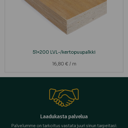
51×200 LVL-/kertopuupalkki
16,80
€
/ m
Laadukasta palvelua
Palvelumme on tarkoitus vastata juuri sinun tarpeitasi.