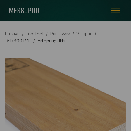
AVAA VALI
Etusivu
/
Tuotteet
/
Puutavara
/
Viilupuu
/
51×300 LVL- / kertopuupalkki