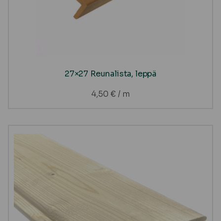
27×27 Reunalista, leppä
4,50
€
/ m