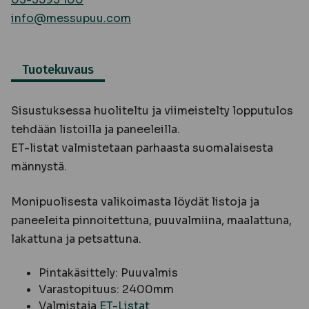
info@messupuu.com
Tuotekuvaus
Sisustuksessa huoliteltu ja viimeistelty lopputulos
tehdään listoilla ja paneeleilla.
ET-listat valmistetaan parhaasta suomalaisesta
männystä.
Monipuolisesta valikoimasta löydät listoja ja
paneeleita pinnoitettuna, puuvalmiina, maalattuna,
lakattuna ja petsattuna.
Pintakäsittely: Puuvalmis
Varastopituus: 2400mm
Valmistaja
ET-Listat