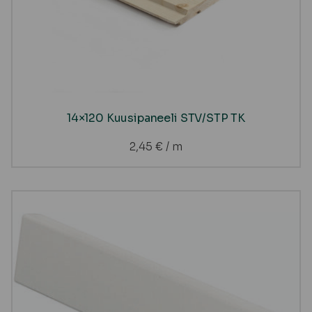
14×120 Kuusipaneeli STV/STP TK
2,45
€
/ m