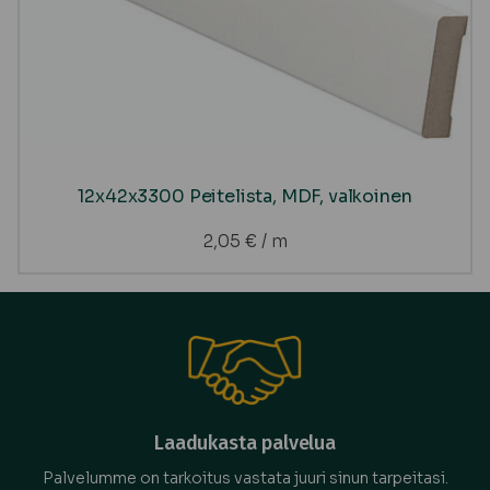
12x42x3300 Peitelista, MDF, valkoinen
2,05
€
/ m
Laadukasta palvelua
Palvelumme on tarkoitus vastata juuri sinun tarpeitasi.