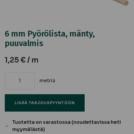
6 mm Pyörölista, mänty,
puuvalmis
1,25
€
/ m
metriä
6
mm
Pyörölista,
LISÄÄ TARJOUSPYYNTÖÖN
mänty,
puuvalmis
määrä
Tuotetta on varastossa (noudettavissa heti
myymälästä)