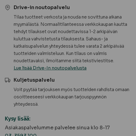
Drive-in noutopalvelu
Tilaa tuotteet verkosta ja nouda ne sovittuna aikana
myymälästä. Normaalitilanteessa verkkokaupan kautta
tehdyt tilaukset ovat noudettavissa 1-2 arkipäivän
kuluttua vahvistetusta tilauksesta. Sahaus- ja
katkaisupalvelun yhteydessä tulee varata 2 arkipäivää
tuotteiden valmisteluun. Kun tilaus on valmis
noudettavaksi, ilmoitamme siitä tekstiviestitse.
Lue lisää Drive-In noutopalvelusta
Kuljetuspalvelu
Voit pyytää tarjouksen myös tuotteiden rahdista omaan
osoitteeseesi verkkokaupan tarjouspyynnön
yhteydessä.
Kysy lisää:
Asiakaspalvelumme palvelee sinua klo 8-17
03-3593 100