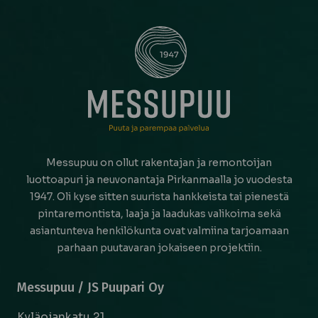
Messupuu on ollut rakentajan ja remontoijan
luottoapuri ja neuvonantaja Pirkanmaalla jo vuodesta
1947. Oli kyse sitten suurista hankkeista tai pienestä
pintaremontista, laaja ja laadukas valikoima sekä
asiantunteva henkilökunta ovat valmiina tarjoamaan
parhaan puutavaran jokaiseen projektiin.
Messupuu / JS Puupari Oy
Kyläojankatu 21