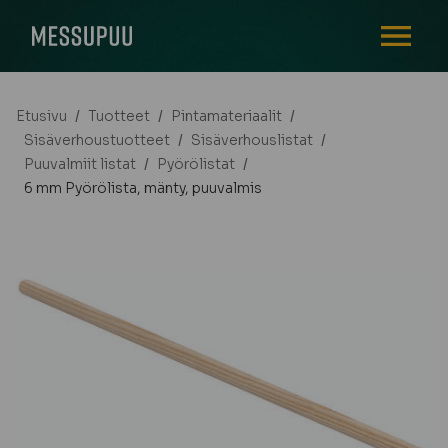
AVAA VALI
Etusivu
/
Tuotteet
/
Pintamateriaalit
/
Sisäverhoustuotteet
/
Sisäverhouslistat
/
Puuvalmiit listat
/
Pyörölistat
/
6 mm Pyörölista, mänty, puuvalmis