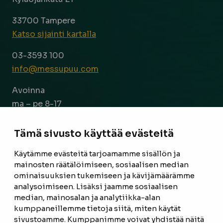
33700 Tampere
Katso sijainti kartalla
03-3593 100
info@messupuu.com
Avoinna
ma – pe 8-17
la 9-14
Tämä sivusto käyttää evästeitä
Facebook
Instagram
Käytämme evästeitä tarjoamamme sisällön ja
mainosten räätälöimiseen, sosiaalisen median
ominaisuuksien tukemiseen ja kävijämäärämme
ETUSIVU
analysoimiseen. Lisäksi jaamme sosiaalisen
median, mainosalan ja analytiikka-alan
TUOTTEET
kumppaneillemme tietoja siitä, miten käytät
REFERENSSIT
sivustoamme. Kumppanimme voivat yhdistää näitä