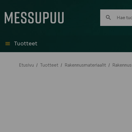
Hae
tuotteita:
Tuotteet
Etusivu
/
Tuotteet
/
Rakennusmateriaalit
/
Rakennust