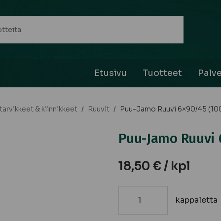
Etusivu
Tuotteet
Palve
arvikkeet & kiinnikkeet
/
Ruuvit
/
Puu-Jamo Ruuvi 6×90/45 (100 k
Puu-Jamo Ruuvi 6
18,50
€
/ kpl
kappaletta
Puu-
Jamo