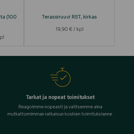
ta (100
Terassiruuvi RST, kirkas
19,90
€
/ kpl
pl
Tarkat ja nopeat toimitukset
Reagoimme nopeasti ja valitsemme aina
mutkattomimman ratkaisun koskien toimituksianne.