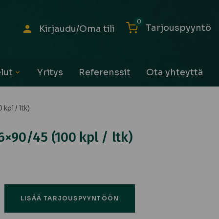
0
Tarjouspyyntö
Kirjaudu/Oma tili
lut
Yritys
Referenssit
Ota yhteyttä
Avaa
alavalikko
pl / ltk)
×90/45 (100 kpl / ltk)
LISÄÄ TARJOUSPYYNTÖÖN