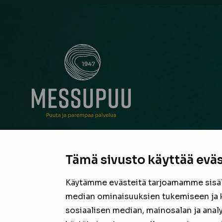
Messupuu on ollut rakentajan ja remontoijan luo
neuvonantaja Pirkanmaalla jo vuodesta 1947. Oli
Tämä sivusto käyttää eväs
suurista hankkeista tai pienestä pintaremontista,
laadukas valikoima sekä asiantunteva henkilöku
Käytämme evästeitä tarjoamamme sisäll
valmiina tarjoamaan parhaan puutavaran jokais
median ominaisuuksien tukemiseen ja 
projektiin.
sosiaalisen median, mainosalan ja anal