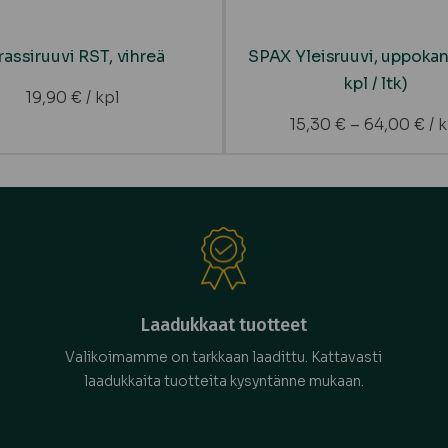
rassiruuvi RST, vihreä
SPAX Yleisruuvi, uppokan
kpl / ltk)
19,90
€
/ kpl
15,30
€
–
64,00
€
/ k
Laadukkaat tuotteet
Valikoimamme on tarkkaan laadittu. Kattavasti
laadukkaita tuotteita kysyntänne mukaan.