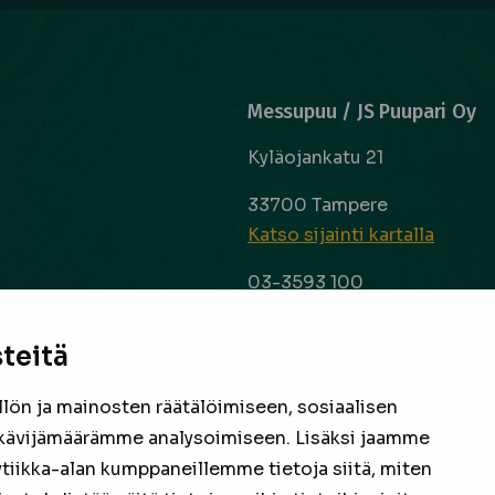
Messupuu / JS Puupari Oy
Kyläojankatu 21
33700 Tampere
Katso sijainti kartalla
03-3593 100
info@messupuu.com
ttoapuri ja
 kyse sitten
teitä
Avoinna
 laaja ja
ma – pe 8-17
nta ovat
ön ja mainosten räätälöimiseen, sosiaalisen
la 9-14
een
kävijämäärämme analysoimiseen. Lisäksi jaamme
ytiikka-alan kumppaneillemme tietoja siitä, miten
Facebook
Instagram