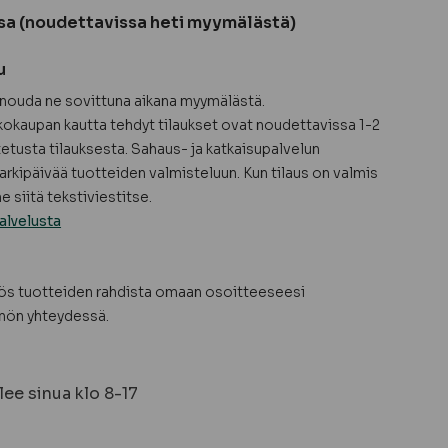
sa (noudettavissa heti myymälästä)
u
a nouda ne sovittuna aikana myymälästä.
okaupan kautta tehdyt tilaukset ovat noudettavissa 1-2
tetusta tilauksesta. Sahaus- ja katkaisupalvelun
arkipäivää tuotteiden valmisteluun. Kun tilaus on valmis
 siitä tekstiviestitse.
alvelusta
yös tuotteiden rahdista omaan osoitteeseesi
nön yhteydessä.
ee sinua klo 8-17