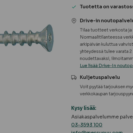
Ruuvi
Tuotetta on varastos
6x90/45
(100
Drive-in noutopalvel
kpl
Tilaa tuotteet verkosta j
/
Normaalitilanteessa verkk
ltk)
arkipäivän kuluttua vahvis
määrä
yhteydessä tulee varata 2 
noudettavaksi, ilmoitamme
Lue lisää Drive-In noutop
Kuljetuspalvelu
Voit pyytää tarjouksen m
verkkokaupan tarjouspyyn
Kysy lisää:
Asiakaspalvelumme palvel
03-3593 100
info@messupuu.com