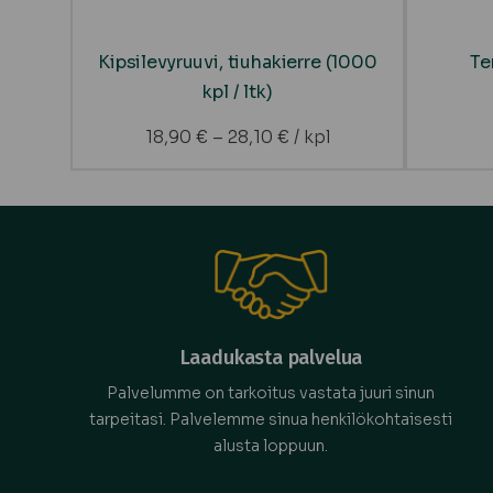
Kipsilevyruuvi, tiuhakierre (1000
Te
kpl / ltk)
18,90
€
–
28,10
€
/ kpl
Laadukasta palvelua
Palvelumme on tarkoitus vastata juuri sinun
tarpeitasi. Palvelemme sinua henkilökohtaisesti
alusta loppuun.