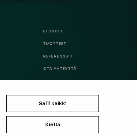
ETUSIVU
TUOTTEET
REFERENSSIT
OTA YHTEYTTÄ
TIETOSUOJASELOSTE
TILAUS- JA TOIMITUSEHDOT
Salli kaikki
EVÄSTEASETUKSET
Kiellä
TILAA UUTISKIRJE