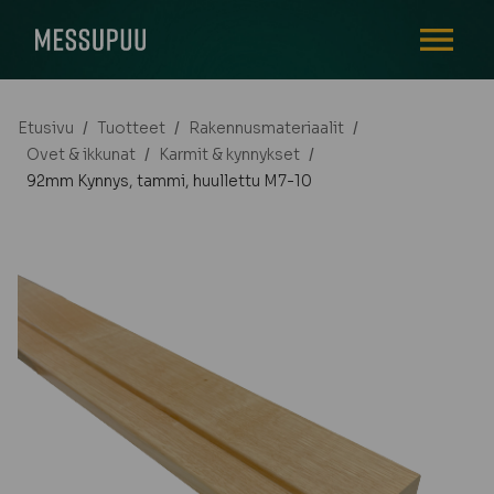
AVAA VALI
Etusivu
/
Tuotteet
/
Rakennusmateriaalit
/
Ovet & ikkunat
/
Karmit & kynnykset
/
92mm Kynnys, tammi, huullettu M7-10