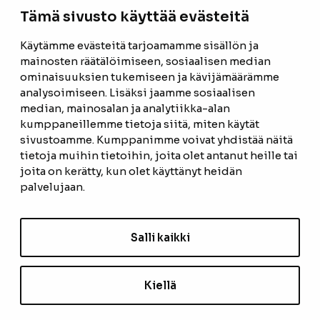
Tämä sivusto käyttää evästeitä
Facebook
Instagram
Käytämme evästeitä tarjoamamme sisällön ja
mainosten räätälöimiseen, sosiaalisen median
ETUSIVU
ominaisuuksien tukemiseen ja kävijämäärämme
analysoimiseen. Lisäksi jaamme sosiaalisen
TUOTTEET
median, mainosalan ja analytiikka-alan
kumppaneillemme tietoja siitä, miten käytät
REFERENSSIT
sivustoamme. Kumppanimme voivat yhdistää näitä
tietoja muihin tietoihin, joita olet antanut heille tai
OTA YHTEYTTÄ
joita on kerätty, kun olet käyttänyt heidän
TIETOSUOJASELOSTE
palvelujaan.
TILAUS- JA TOIMITUSEHDOT
Salli kaikki
EVÄSTEASETUKSET
Kiellä
TILAA UUTISKIRJE