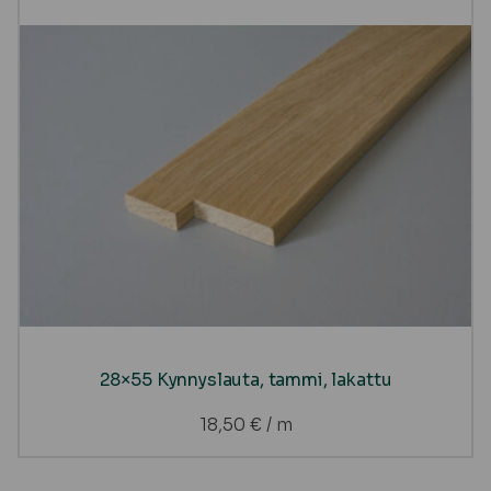
28×55 Kynnyslauta, tammi, lakattu
18,50
€
/ m