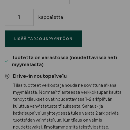
kappaletta
92mm
Kynnys,
tammi,
LISÄÄ TARJOUSPYYNTÖÖN
huullettu
M7-
10
Tuotetta on varastossa (noudettavissa heti
määrä
myymälästä)
Drive-in noutopalvelu
Tilaa tuotteet verkosta ja nouda ne sovittuna aikana
myymälästä. Normaalitilanteessa verkkokaupan kautta
tehdyt tilaukset ovat noudettavissa 1-2 arkipäivän
kuluttua vahvistetusta tilauksesta. Sahaus- ja
katkaisupalvelun yhteydessä tulee varata 2 arkipäivää
tuotteiden valmisteluun. Kun tilaus on valmis
noudettavaksi, ilmoitamme siitä tekstiviestitse.