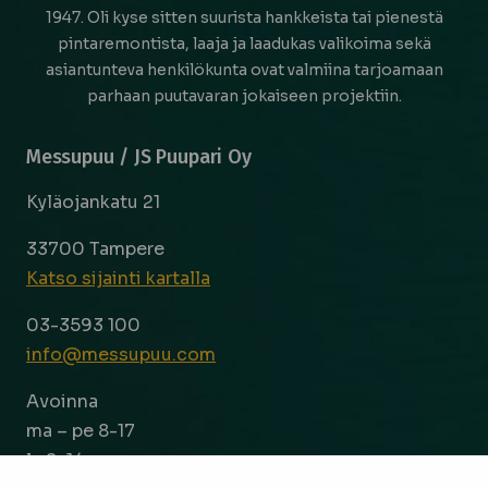
1947. Oli kyse sitten suurista hankkeista tai pienestä
pintaremontista, laaja ja laadukas valikoima sekä
asiantunteva henkilökunta ovat valmiina tarjoamaan
parhaan puutavaran jokaiseen projektiin.
Messupuu / JS Puupari Oy
Kyläojankatu 21
33700 Tampere
Katso sijainti kartalla
03-3593 100
info@messupuu.com
Avoinna
ma – pe 8-17
la 9-14