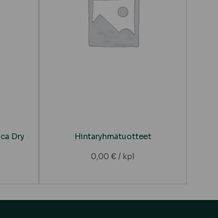
ica Dry
Hintaryhmätuotteet
0,00
€
/ kpl