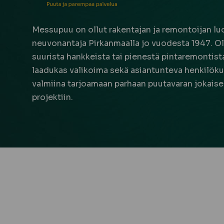
Messupuu on ollut rakentajan ja remontoijan luo
neuvonantaja Pirkanmaalla jo vuodesta 1947. Oli
suurista hankkeista tai pienestä pintaremontista,
laadukas valikoima sekä asiantunteva henkilöku
valmiina tarjoamaan parhaan puutavaran jokais
projektiin.