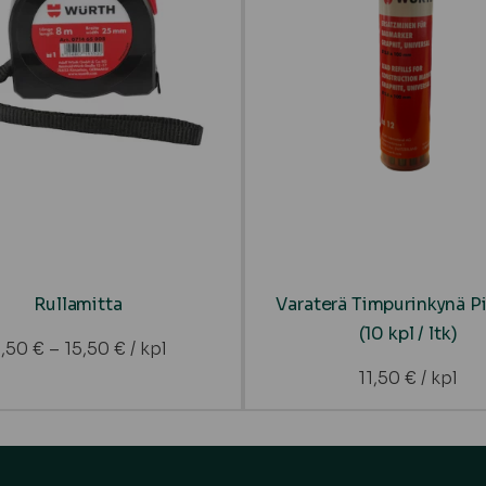
Rullamitta
Varaterä Timpurinkynä P
(10 kpl / ltk)
8,50
€
–
15,50
€
/ kpl
11,50
€
/ kpl