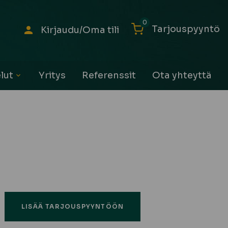
0
Tarjouspyyntö
Kirjaudu/Oma tili
lut
Yritys
Referenssit
Ota yhteyttä
Avaa
alavalikko
LISÄÄ TARJOUSPYYNTÖÖN