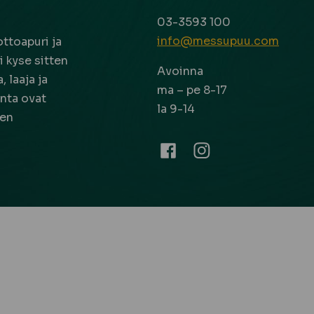
03-3593 100
info@messupuu.com
ttoapuri ja
 kyse sitten
Avoinna
 laaja ja
ma – pe 8-17
nta ovat
la 9-14
een
Facebook
Instagram