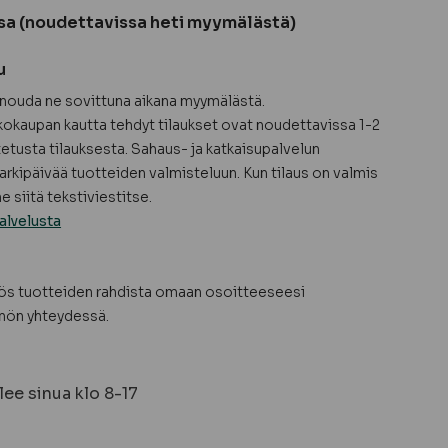
sa (noudettavissa heti myymälästä)
u
a nouda ne sovittuna aikana myymälästä.
okaupan kautta tehdyt tilaukset ovat noudettavissa 1-2
tetusta tilauksesta. Sahaus- ja katkaisupalvelun
arkipäivää tuotteiden valmisteluun. Kun tilaus on valmis
 siitä tekstiviestitse.
alvelusta
yös tuotteiden rahdista omaan osoitteeseesi
nön yhteydessä.
ee sinua klo 8-17