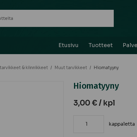
Etusivu
Tuotteet
Palve
arvikkeet & kiinnikkeet
/
Muut tarvikkeet
/
Hiomatyyny
Hiomatyyny
3,00
€
/ kpl
kappaletta
Hiomatyyny
määrä