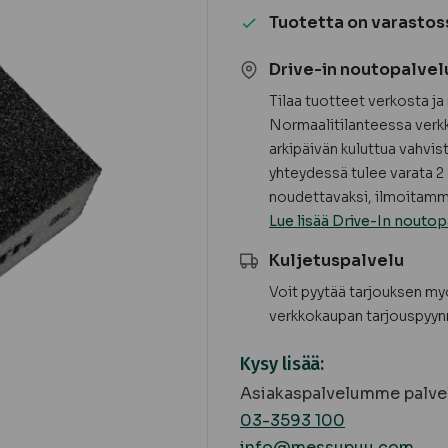
Tuotetta on varastos
Drive-in noutopalvel
Tilaa tuotteet verkosta j
Normaalitilanteessa verkk
arkipäivän kuluttua vahvis
yhteydessä tulee varata 2 
noudettavaksi, ilmoitamme
Lue lisää Drive-In noutop
Kuljetuspalvelu
Voit pyytää tarjouksen m
verkkokaupan tarjouspyyn
Kysy lisää:
Asiakaspalvelumme palvel
03-3593 100
info@messupuu.com