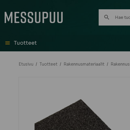
Hae
tuotteita:
Tuotteet
Etusivu
/
Tuotteet
/
Rakennusmateriaalit
/
Rakennust