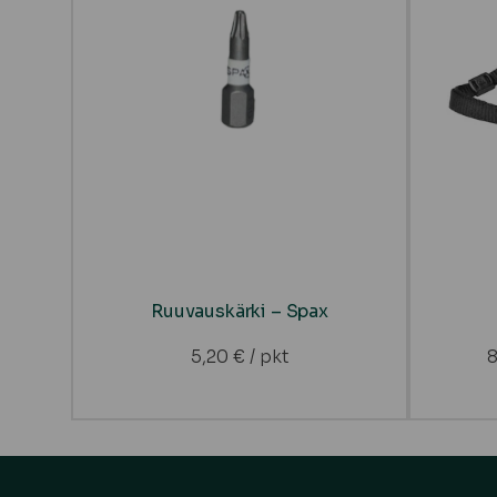
Ruuvauskärki – Spax
5,20
€
/ pkt