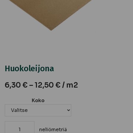
Huokoleijona
6,30
€
–
12,50
€
/ m2
Koko
neliömetriä
Huokoleijona