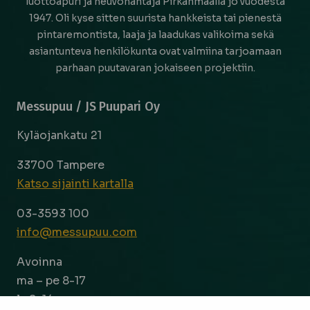
luottoapuri ja neuvonantaja Pirkanmaalla jo vuodesta
1947. Oli kyse sitten suurista hankkeista tai pienestä
pintaremontista, laaja ja laadukas valikoima sekä
asiantunteva henkilökunta ovat valmiina tarjoamaan
parhaan puutavaran jokaiseen projektiin.
Messupuu / JS Puupari Oy
Kyläojankatu 21
33700 Tampere
Katso sijainti kartalla
03-3593 100
info@messupuu.com
Avoinna
ma – pe 8-17
la 9-14