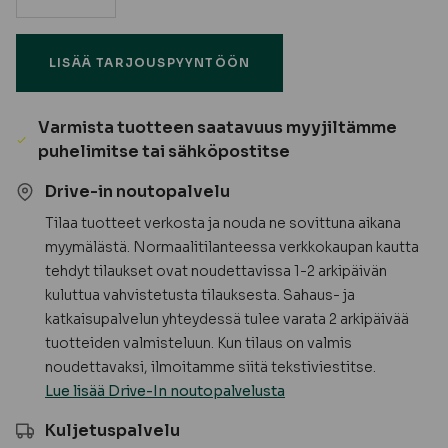
määrä
LISÄÄ TARJOUSPYYNTÖÖN
Varmista tuotteen saatavuus myyjiltämme
puhelimitse tai sähköpostitse
Drive-in noutopalvelu
Tilaa tuotteet verkosta ja nouda ne sovittuna aikana
myymälästä. Normaalitilanteessa verkkokaupan kautta
tehdyt tilaukset ovat noudettavissa 1-2 arkipäivän
kuluttua vahvistetusta tilauksesta. Sahaus- ja
katkaisupalvelun yhteydessä tulee varata 2 arkipäivää
tuotteiden valmisteluun. Kun tilaus on valmis
noudettavaksi, ilmoitamme siitä tekstiviestitse.
Lue lisää Drive-In noutopalvelusta
Kuljetuspalvelu