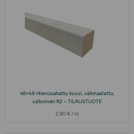
48×48 Hienosahattu kuusi, välimaalattu,
valkoinen R2 – TILAUSTUOTE
2,90
€
/ m