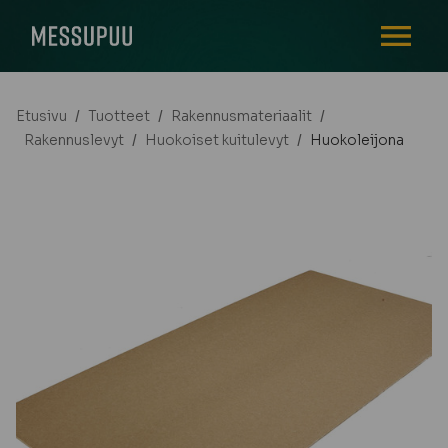
AVAA VALI
Etusivu
/
Tuotteet
/
Rakennusmateriaalit
/
Rakennuslevyt
/
Huokoiset kuitulevyt
/
Huokoleijona