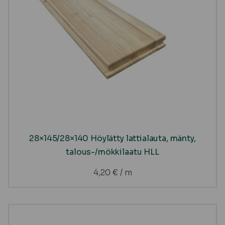
28×145/28×140 Höylätty lattialauta, mänty,
talous-/mökkilaatu HLL
4,20
€
/ m