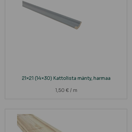
21×21 (14×30) Kattolista mänty, harmaa
1,50
€
/ m