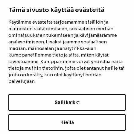
Tämä sivusto käyttää evästeitä
Facebook
Instagram
Käytämme evästeitä tarjoamamme sisällön ja
mainosten räätälöimiseen, sosiaalisen median
ETUSIVU
ominaisuuksien tukemiseen ja kävijämäärämme
analysoimiseen. Lisäksi jaamme sosiaalisen
TUOTTEET
median, mainosalan ja analytiikka-alan
kumppaneillemme tietoja siitä, miten käytät
REFERENSSIT
sivustoamme. Kumppanimme voivat yhdistää näitä
tietoja muihin tietoihin, joita olet antanut heille tai
OTA YHTEYTTÄ
joita on kerätty, kun olet käyttänyt heidän
TIETOSUOJASELOSTE
palvelujaan.
TILAUS- JA TOIMITUSEHDOT
Salli kaikki
EVÄSTEASETUKSET
Kiellä
TILAA UUTISKIRJE