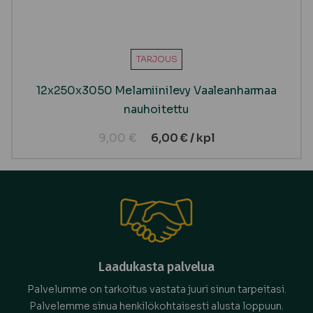
TARJOUS
12x250x3050 Melamiinilevy Vaaleanharmaa
nauhoitettu
9,00
€
6,00
€
/ kpl
Laadukasta palvelua
Palvelumme on tarkoitus vastata juuri sinun tarpeitasi.
Palvelemme sinua henkilökohtaisesti alusta loppuun.