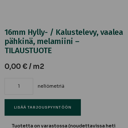
16mm Hylly- / Kalustelevy, vaalea
pähkinä, melamiini –
TILAUSTUOTE
0,00
€
/ m2
neliömetriä
16mm
Hylly-
/
LISÄÄ TARJOUSPYYNTÖÖN
Kalustelevy,
vaalea
pähkinä,
Tuotetta on varastossa (noudettavissa heti