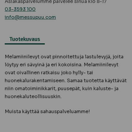
Asiakaspalvelumme palvelee sinua klo 8-17
03-3593 100
info@messupuu.com
Tuotekuvaus
Melamiinilevyt ovat pinnoitettuja lastulevyjä, joita
löytyy eri sävyinä ja eri kokoisina. Melamiinilevyt
ovat oivallinen ratkaisu joko hylly- tai
huonekalurakentamiseen. Samaa tuotetta käyttävät
niin omatoiminikkarit, puusepät, kuin kaluste- ja
huonekaluteollisuuskin.
Muista käyttää sahauspalveluamme!