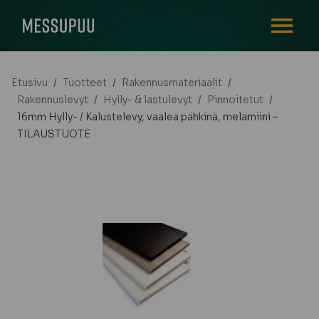
AVAA VALI
Etusivu
/
Tuotteet
/
Rakennusmateriaalit
/
Rakennuslevyt
/
Hylly- & lastulevyt
/
Pinnoitetut
/
16mm Hylly- / Kalustelevy, vaalea pähkinä, melamiini –
TILAUSTUOTE