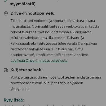
melamiini
myymälästä)
-
TILAUSTUOTE
Drive-in noutopalvelu
määrä
Tilaa tuotteet verkosta ja nouda ne sovittuna aikana
myymälästä. Normaalitilanteessa verkkokaupan kautta
tehdyt tilaukset ovat noudettavissa 1-2 arkipäivän
kuluttua vahvistetusta tilauksesta. Sahaus- ja
katkaisupalvelun yhteydessä tulee varata 2 arkipäivää
tuotteiden valmisteluun. Kun tilaus on valmis
noudettavaksi, ilmoitamme siitä tekstiviestitse.
Lue lisää Drive-In noutopalvelusta
Kuljetuspalvelu
Voit pyytää tarjouksen myös tuotteiden rahdista omaan
osoitteeseesi verkkokaupan tarjouspyynnön
yhteydessä.
Kysy lisää: