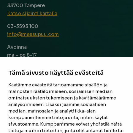
33700 Tampere
Katso sijainti kartalla
03-3593 100
info@messupuu.com
Avoinna
ma – pe 8-17
la 9-14
Tämä sivusto käyttää evästeitä
Facebook
Instagram
Käytämme evästeitä tarjoamamme sisällön ja
mainosten räätälöimiseen, sosiaalisen median
ominaisuuksien tukemiseen ja kävijämäärämme
ETUSIVU
analysoimiseen. Lisäksi jaamme sosiaalisen
median, mainosalan ja analytiikka-alan
TUOTTEET
kumppaneillemme tietoja siitä, miten käytät
REFERENSSIT
sivustoamme. Kumppanimme voivat yhdistää näitä
tietoja muihin tietoihin, joita olet antanut heille tai