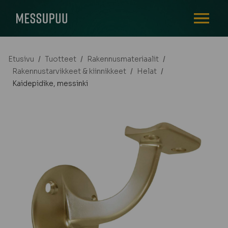
AVAA VALI
Etusivu
/
Tuotteet
/
Rakennusmateriaalit
/
Rakennustarvikkeet & kiinnikkeet
/
Helat
/
Kaidepidike, messinki