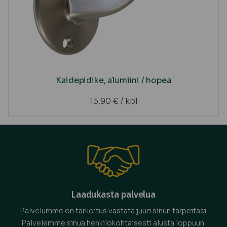
Kaidepidike, alumiini / hopea
13,90
€
/ kpl
Laadukasta palvelua
Palvelumme on tarkoitus vastata juuri sinun tarpeitasi.
Palvelemme sinua henkilökohtaisesti alusta loppuun.