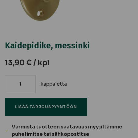
Kaidepidike, messinki
13,90
€
/ kpl
kappaletta
Kaidepidike,
messinki
määrä
LISÄÄ TARJOUSPYYNTÖÖN
Varmista tuotteen saatavuus myyjiltämme
puhelimitse tai sähköpostitse