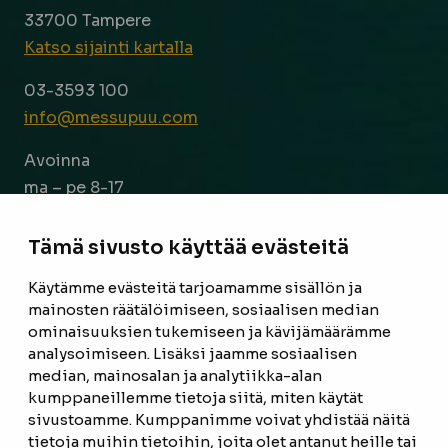
33700 Tampere
Katso sijainti kartalla
03-3593 100
info@messupuu.com
Avoinna
ma – pe 8-17
la 9-14
Tämä sivusto käyttää evästeitä
Facebook
Instagram
Käytämme evästeitä tarjoamamme sisällön ja
mainosten räätälöimiseen, sosiaalisen median
ominaisuuksien tukemiseen ja kävijämäärämme
ETUSIVU
analysoimiseen. Lisäksi jaamme sosiaalisen
median, mainosalan ja analytiikka-alan
TUOTTEET
kumppaneillemme tietoja siitä, miten käytät
REFERENSSIT
sivustoamme. Kumppanimme voivat yhdistää näitä
tietoja muihin tietoihin, joita olet antanut heille tai