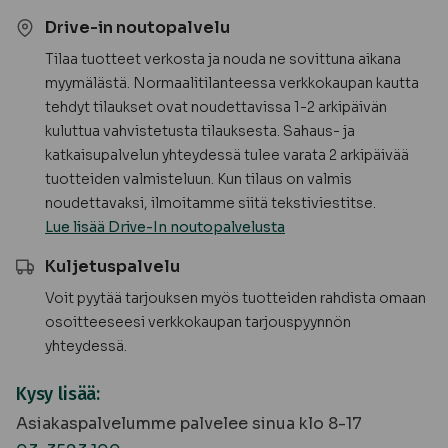
Drive-in noutopalvelu
Tilaa tuotteet verkosta ja nouda ne sovittuna aikana
myymälästä. Normaalitilanteessa verkkokaupan kautta
tehdyt tilaukset ovat noudettavissa 1-2 arkipäivän
kuluttua vahvistetusta tilauksesta. Sahaus- ja
katkaisupalvelun yhteydessä tulee varata 2 arkipäivää
tuotteiden valmisteluun. Kun tilaus on valmis
noudettavaksi, ilmoitamme siitä tekstiviestitse.
Lue lisää Drive-In noutopalvelusta
Kuljetuspalvelu
Voit pyytää tarjouksen myös tuotteiden rahdista omaan
osoitteeseesi verkkokaupan tarjouspyynnön
yhteydessä.
Kysy lisää:
Asiakaspalvelumme palvelee sinua klo 8-17