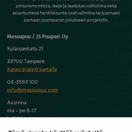
pintaremontista, laaja ja laadukas valikoima sekä
asiantunteva henkilökunta ovat valmiina tarjoamaan
parhaan puutavaran jokaiseen projektiin.
Messupuu / JS Puupari Oy
Kyläojankatu 21
33700 Tampere
Katso sijainti kartalla
03-3593 100
info@messupuu.com
Avoinna
ma – pe 8-17
la 9-14