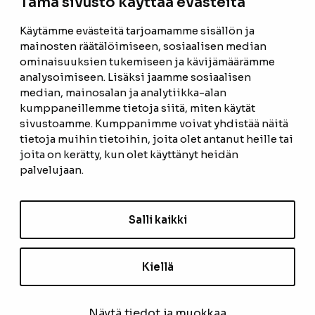
Tämä sivusto käyttää evästeitä
Facebook
Instagram
Käytämme evästeitä tarjoamamme sisällön ja
mainosten räätälöimiseen, sosiaalisen median
ETUSIVU
ominaisuuksien tukemiseen ja kävijämäärämme
analysoimiseen. Lisäksi jaamme sosiaalisen
TUOTTEET
median, mainosalan ja analytiikka-alan
kumppaneillemme tietoja siitä, miten käytät
REFERENSSIT
sivustoamme. Kumppanimme voivat yhdistää näitä
tietoja muihin tietoihin, joita olet antanut heille tai
OTA YHTEYTTÄ
joita on kerätty, kun olet käyttänyt heidän
TIETOSUOJASELOSTE
palvelujaan.
TILAUS- JA TOIMITUSEHDOT
Salli kaikki
EVÄSTEASETUKSET
Kiellä
TILAA UUTISKIRJE
Näytä tiedot ja muokkaa