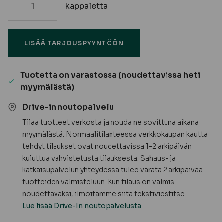
kappaletta
Kevytpeite
määrä
LISÄÄ TARJOUSPYYNTÖÖN
Tuotetta on varastossa (noudettavissa heti
myymälästä)
Drive-in noutopalvelu
Tilaa tuotteet verkosta ja nouda ne sovittuna aikana
myymälästä. Normaalitilanteessa verkkokaupan kautta
tehdyt tilaukset ovat noudettavissa 1-2 arkipäivän
kuluttua vahvistetusta tilauksesta. Sahaus- ja
katkaisupalvelun yhteydessä tulee varata 2 arkipäivää
tuotteiden valmisteluun. Kun tilaus on valmis
noudettavaksi, ilmoitamme siitä tekstiviestitse.
Lue lisää Drive-In noutopalvelusta