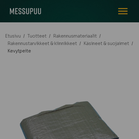
AVAA VALI
Etusivu
/
Tuotteet
/
Rakennusmateriaalit
/
Rakennustarvikkeet & kiinnikkeet
/
Käsineet & suojaimet
/
Kevytpeite