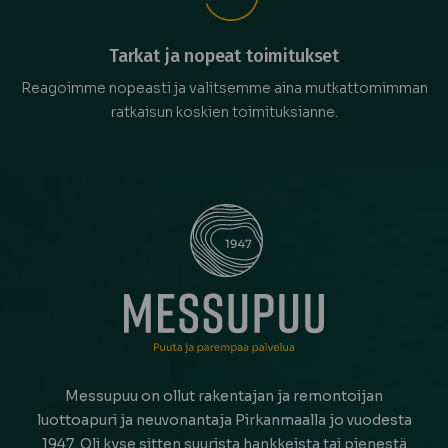
Tarkat ja nopeat toimitukset
Reagoimme nopeasti ja valitsemme aina mutkattomimman
ratkaisun koskien toimituksianne.
Messupuu on ollut rakentajan ja remontoijan
luottoapuri ja neuvonantaja Pirkanmaalla jo vuodesta
1947. Oli kyse sitten suurista hankkeista tai pienestä