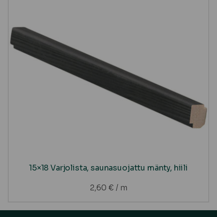
15×18 Varjolista, saunasuojattu mänty, hiili
2,60
€
/ m