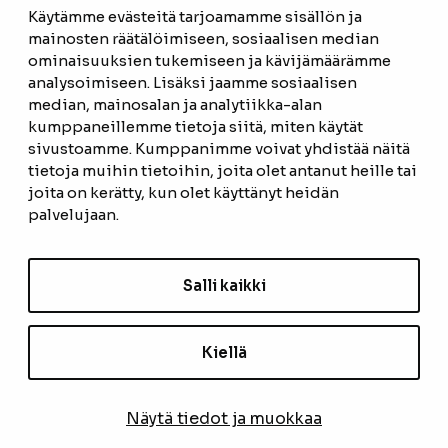
Käytämme evästeitä tarjoamamme sisällön ja
mainosten räätälöimiseen, sosiaalisen median
ETUSIVU
ominaisuuksien tukemiseen ja kävijämäärämme
analysoimiseen. Lisäksi jaamme sosiaalisen
TUOTTEET
median, mainosalan ja analytiikka-alan
kumppaneillemme tietoja siitä, miten käytät
REFERENSSIT
sivustoamme. Kumppanimme voivat yhdistää näitä
tietoja muihin tietoihin, joita olet antanut heille tai
OTA YHTEYTTÄ
joita on kerätty, kun olet käyttänyt heidän
TIETOSUOJASELOSTE
palvelujaan.
TILAUS- JA TOIMITUSEHDOT
Salli kaikki
EVÄSTEASETUKSET
Kiellä
TILAA UUTISKIRJE
Näytä tiedot ja muokkaa