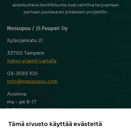
asiantunteva henkilökunta ovat valmiina tarjoamaan
parhaan puutavaran jokaiseen projektiin.
Messupuu / JS Puupari Oy
Kyläojankatu 21
33700 Tampere
Katso sijainti kartalla
03-3593 100
info@messupuu.com
Avoinna
ma – pe 8-17
la 9-14
Tämä sivusto käyttää evästeitä
Facebook
Instagram