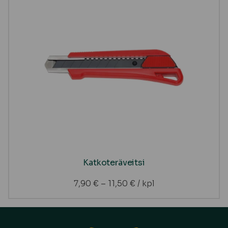
Katkoteräveitsi
7,90
€
–
11,50
€
/ kpl