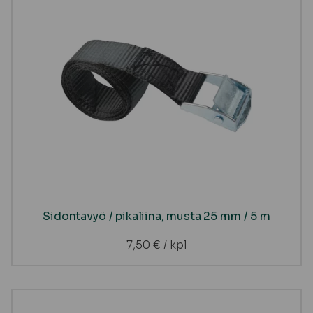
Sidontavyö / pikaliina, musta 25 mm / 5 m
7,50
€
/ kpl