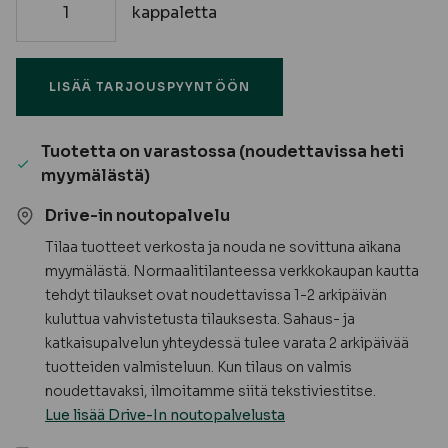
kappaletta
Kuormaliinat
määrä
LISÄÄ TARJOUSPYYNTÖÖN
Tuotetta on varastossa (noudettavissa heti
myymälästä)
Drive-in noutopalvelu
Tilaa tuotteet verkosta ja nouda ne sovittuna aikana
myymälästä. Normaalitilanteessa verkkokaupan kautta
tehdyt tilaukset ovat noudettavissa 1-2 arkipäivän
kuluttua vahvistetusta tilauksesta. Sahaus- ja
katkaisupalvelun yhteydessä tulee varata 2 arkipäivää
tuotteiden valmisteluun. Kun tilaus on valmis
noudettavaksi, ilmoitamme siitä tekstiviestitse.
Lue lisää Drive-In noutopalvelusta