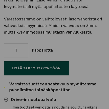
rakennelevyihin. Laservaneri on suosittu
levymateriaali myös oppilaitosten käytössä.
Varastossamme on vaihtelevasti laservanerista eri
vahvuuksia myynnissä. Yleisin vahvuus on 3mm,
mutta kysy ihmeessä muistakin vahvuuksista.
kappaletta
Laservaneri
AB/B
1-
LISÄÄ TARJOUSPYYNTÖÖN
6
mm
1220x1220
Varmista tuotteen saatavuus myyjiltämme
-
puhelimitse tai sähköpostitse
Vaihtelevasti
varastossa
Drive-in noutopalvelu
määrä
Tilaa tuotteet verkosta ja nouda ne sovittuna aikana