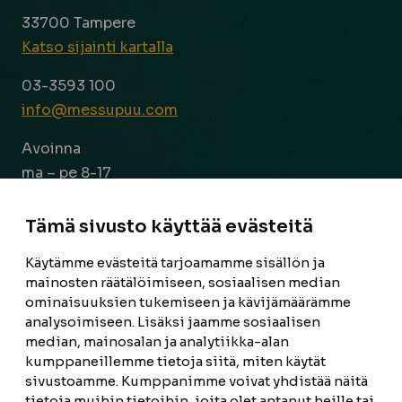
33700 Tampere
Katso sijainti kartalla
03-3593 100
info@messupuu.com
Avoinna
ma – pe 8-17
la 9-14
Tämä sivusto käyttää evästeitä
Facebook
Instagram
Käytämme evästeitä tarjoamamme sisällön ja
mainosten räätälöimiseen, sosiaalisen median
ominaisuuksien tukemiseen ja kävijämäärämme
ETUSIVU
analysoimiseen. Lisäksi jaamme sosiaalisen
median, mainosalan ja analytiikka-alan
TUOTTEET
kumppaneillemme tietoja siitä, miten käytät
REFERENSSIT
sivustoamme. Kumppanimme voivat yhdistää näitä
tietoja muihin tietoihin, joita olet antanut heille tai