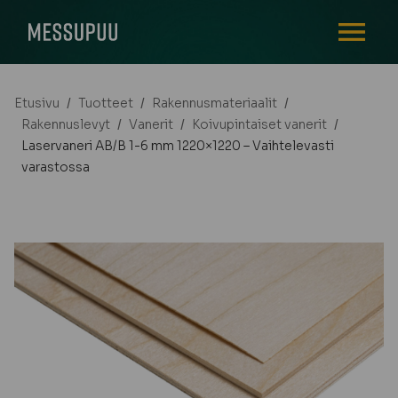
AVAA VALI
Etusivu
/
Tuotteet
/
Rakennusmateriaalit
/
Rakennuslevyt
/
Vanerit
/
Koivupintaiset vanerit
/
Laservaneri AB/B 1-6 mm 1220×1220 – Vaihtelevasti
varastossa