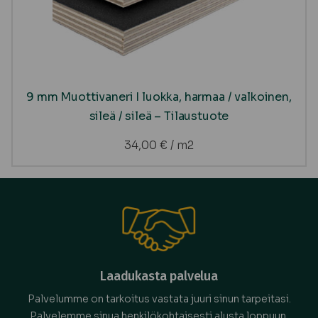
9 mm Muottivaneri I luokka, harmaa / valkoinen,
sileä / sileä – Tilaustuote
34,00
€
/ m2
Laadukasta palvelua
Palvelumme on tarkoitus vastata juuri sinun tarpeitasi.
Palvelemme sinua henkilökohtaisesti alusta loppuun.