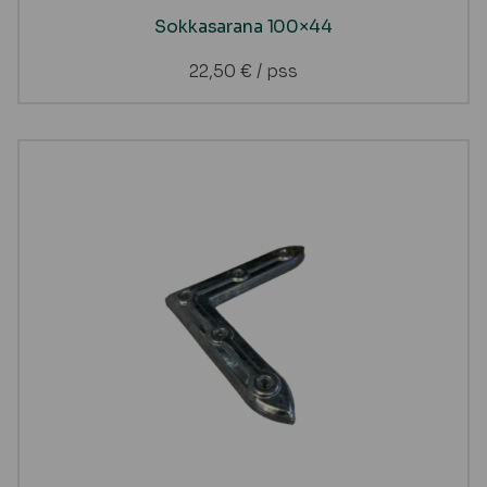
Sokkasarana 100×44
22,50
€
/ pss