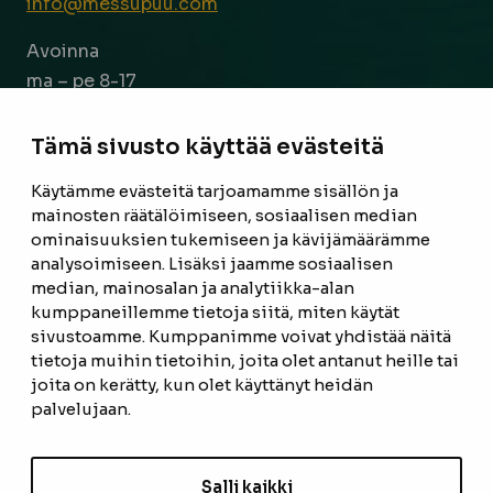
info@messupuu.com
Avoinna
ma – pe 8-17
la 9-14
Tämä sivusto käyttää evästeitä
Facebook
Instagram
Käytämme evästeitä tarjoamamme sisällön ja
mainosten räätälöimiseen, sosiaalisen median
ominaisuuksien tukemiseen ja kävijämäärämme
ETUSIVU
analysoimiseen. Lisäksi jaamme sosiaalisen
median, mainosalan ja analytiikka-alan
TUOTTEET
kumppaneillemme tietoja siitä, miten käytät
REFERENSSIT
sivustoamme. Kumppanimme voivat yhdistää näitä
tietoja muihin tietoihin, joita olet antanut heille tai
OTA YHTEYTTÄ
joita on kerätty, kun olet käyttänyt heidän
palvelujaan.
TIETOSUOJASELOSTE
TILAUS- JA TOIMITUSEHDOT
Salli kaikki