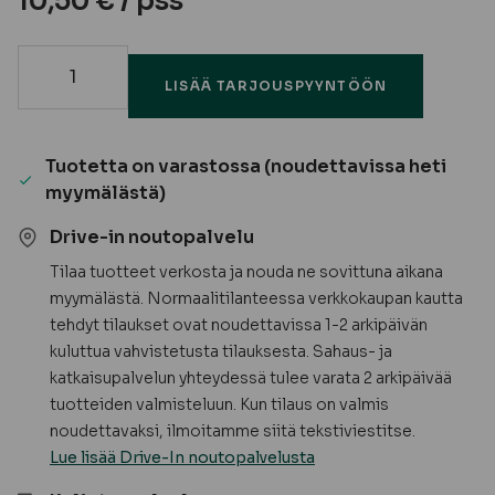
10,50
€
/ pss
Lehtisarana
LISÄÄ TARJOUSPYYNTÖÖN
60x48
määrä
Tuotetta on varastossa (noudettavissa heti
myymälästä)
Drive-in noutopalvelu
Tilaa tuotteet verkosta ja nouda ne sovittuna aikana
myymälästä. Normaalitilanteessa verkkokaupan kautta
tehdyt tilaukset ovat noudettavissa 1-2 arkipäivän
kuluttua vahvistetusta tilauksesta. Sahaus- ja
katkaisupalvelun yhteydessä tulee varata 2 arkipäivää
tuotteiden valmisteluun. Kun tilaus on valmis
noudettavaksi, ilmoitamme siitä tekstiviestitse.
Lue lisää Drive-In noutopalvelusta