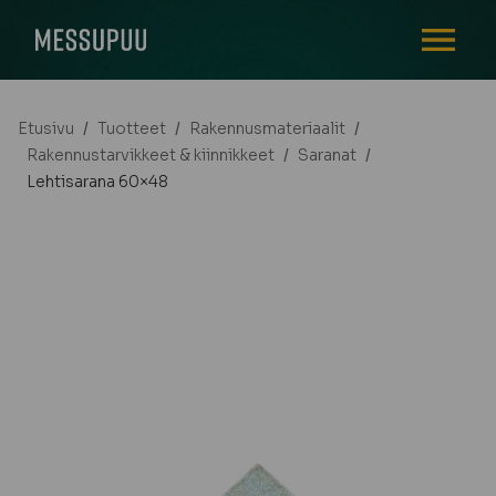
AVAA VALI
Etusivu
/
Tuotteet
/
Rakennusmateriaalit
/
Rakennustarvikkeet & kiinnikkeet
/
Saranat
/
Lehtisarana 60×48