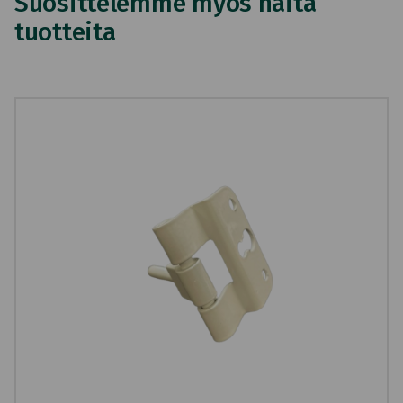
Suosittelemme myös näitä
tuotteita