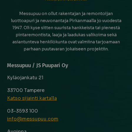
Messupuu on ollut rakentajan ja remontoijan
luottoapuri ja neuvonantaja Pirkanmaalla jo vuodesta
1947. Oli kyse sitten suurista hankkeista tai pienestä
pintaremontista, laaja ja laadukas valikoima sekä
asiantunteva henkilökunta ovat valmiina tarjoamaan
parhaan puutavaran jokaiseen projektiin.
Messupuu / JS Puupari Oy
Kyläojankatu 21
33700 Tampere
Katso sijainti kartalla
03-3593 100
info@messupuu.com
Avoinna