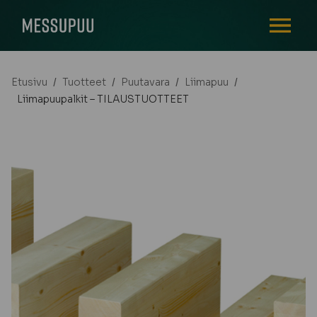
AVAA VALI
Etusivu
/
Tuotteet
/
Puutavara
/
Liimapuu
/
Liimapuupalkit – TILAUSTUOTTEET