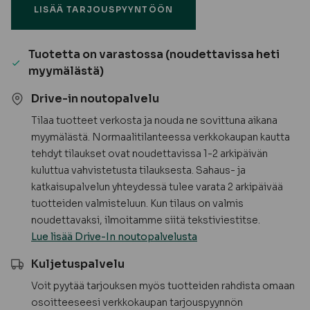
LISÄÄ TARJOUSPYYNTÖÖN
määrä
Tuotetta on varastossa (noudettavissa heti
myymälästä)
Drive-in noutopalvelu
Tilaa tuotteet verkosta ja nouda ne sovittuna aikana
myymälästä. Normaalitilanteessa verkkokaupan kautta
tehdyt tilaukset ovat noudettavissa 1-2 arkipäivän
kuluttua vahvistetusta tilauksesta. Sahaus- ja
katkaisupalvelun yhteydessä tulee varata 2 arkipäivää
tuotteiden valmisteluun. Kun tilaus on valmis
noudettavaksi, ilmoitamme siitä tekstiviestitse.
Lue lisää Drive-In noutopalvelusta
Kuljetuspalvelu
Voit pyytää tarjouksen myös tuotteiden rahdista omaan
osoitteeseesi verkkokaupan tarjouspyynnön