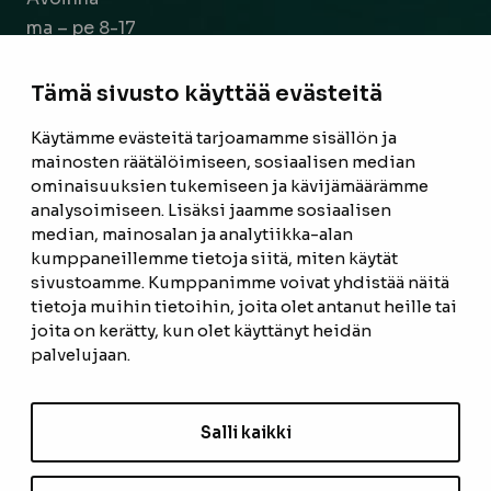
ma – pe 8-17
la 9-14
Tämä sivusto käyttää evästeitä
Facebook
Instagram
Käytämme evästeitä tarjoamamme sisällön ja
mainosten räätälöimiseen, sosiaalisen median
ominaisuuksien tukemiseen ja kävijämäärämme
ETUSIVU
analysoimiseen. Lisäksi jaamme sosiaalisen
median, mainosalan ja analytiikka-alan
TUOTTEET
kumppaneillemme tietoja siitä, miten käytät
REFERENSSIT
sivustoamme. Kumppanimme voivat yhdistää näitä
tietoja muihin tietoihin, joita olet antanut heille tai
OTA YHTEYTTÄ
joita on kerätty, kun olet käyttänyt heidän
palvelujaan.
TIETOSUOJASELOSTE
TILAUS- JA TOIMITUSEHDOT
Salli kaikki
EVÄSTEASETUKSET