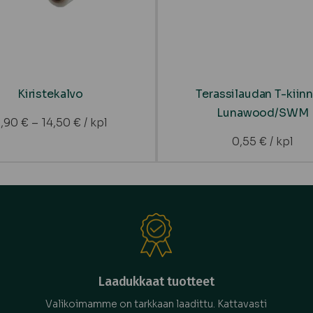
Kiristekalvo
Terassilaudan T-kiinn
Lunawood/SWM
5,90
€
–
14,50
€
/ kpl
0,55
€
/ kpl
Laadukkaat tuotteet
Valikoimamme on tarkkaan laadittu. Kattavasti