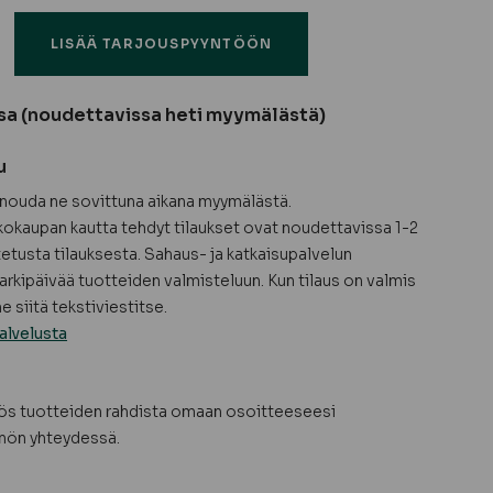
LISÄÄ TARJOUSPYYNTÖÖN
sa (noudettavissa heti myymälästä)
u
a nouda ne sovittuna aikana myymälästä.
okaupan kautta tehdyt tilaukset ovat noudettavissa 1-2
tetusta tilauksesta. Sahaus- ja katkaisupalvelun
arkipäivää tuotteiden valmisteluun. Kun tilaus on valmis
 siitä tekstiviestitse.
alvelusta
yös tuotteiden rahdista omaan osoitteeseesi
nön yhteydessä.