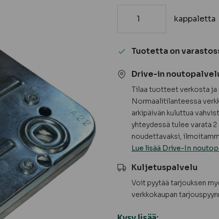
kappaletta
Lukkorunko
4190
-
Tuotetta on varastos
Warkop
määrä
Drive-in noutopalvel
Tilaa tuotteet verkosta j
Normaalitilanteessa verkk
arkipäivän kuluttua vahvis
yhteydessä tulee varata 2 
noudettavaksi, ilmoitamme
Lue lisää Drive-In noutop
Kuljetuspalvelu
Voit pyytää tarjouksen m
verkkokaupan tarjouspyyn
Kysy lisää: