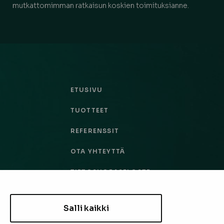
mutkattomimman ratkaisun koskien toimituksianne.
ETUSIVU
TUOTTEET
REFERENSSIT
OTA YHTEYTTÄ
TIETOSUOJASELOSTE
TILAUS- JA TOIMITUSEHDOT
Salli kaikki
EVÄSTEASETUKSET