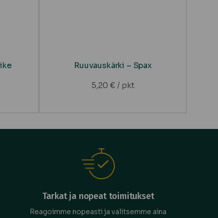
ike
Ruuvauskärki – Spax
5,20
€
/ pkt
Tarkat ja nopeat toimitukset
Reagoimme nopeasti ja valitsemme aina