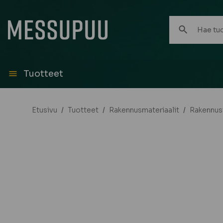
Hae
tuotteita:
Tuotteet
Etusivu
/
Tuotteet
/
Rakennusmateriaalit
/
Rakennust