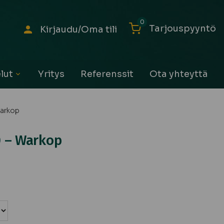
0
Tarjouspyyntö
Kirjaudu/Oma tili
lut
Yritys
Referenssit
Ota yhteyttä
Avaa
alavalikko
Warkop
 – Warkop