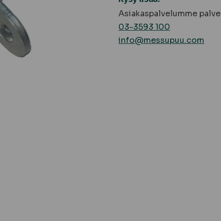
Asiakaspalvelumme palvel
03-3593 100
info@messupuu.com