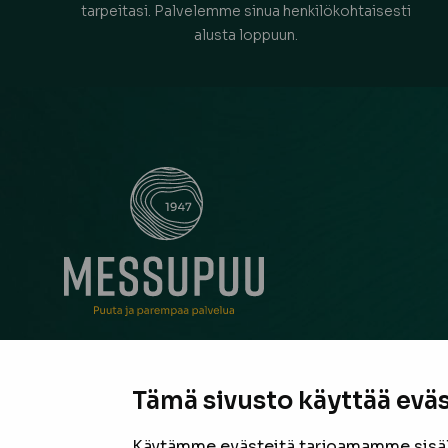
tarpeitasi. Palvelemme sinua henkilökohtaisesti
alusta loppuun.
Messupuu on ollut rakentajan ja remontoijan luo
neuvonantaja Pirkanmaalla jo vuodesta 1947. Oli
Tämä sivusto käyttää eväs
suurista hankkeista tai pienestä pintaremontista,
laadukas valikoima sekä asiantunteva henkilöku
Käytämme evästeitä tarjoamamme sisäll