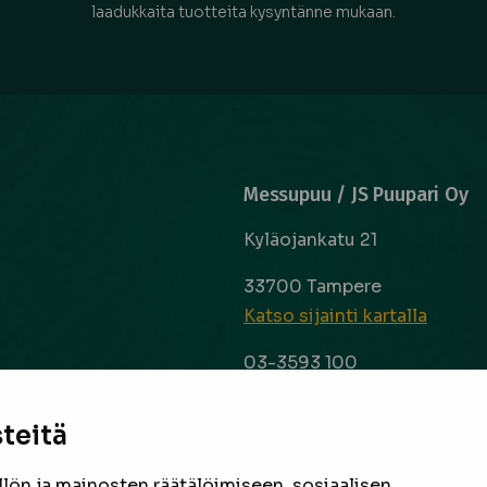
laadukkaita tuotteita kysyntänne mukaan.
Messupuu / JS Puupari Oy
Kyläojankatu 21
33700 Tampere
Katso sijainti kartalla
03-3593 100
info@messupuu.com
ttoapuri ja
 kyse sitten
teitä
Avoinna
 laaja ja
ma – pe 8-17
nta ovat
ön ja mainosten räätälöimiseen, sosiaalisen