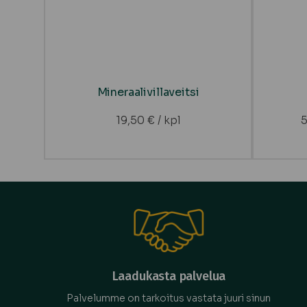
Mineraalivillaveitsi
19,50
€
/ kpl
Laadukasta palvelua
Palvelumme on tarkoitus vastata juuri sinun