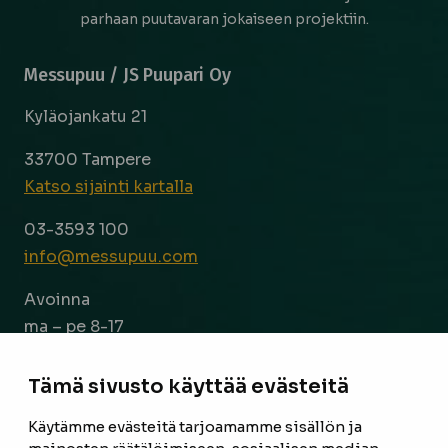
parhaan puutavaran jokaiseen projektiin.
Messupuu / JS Puupari Oy
Kyläojankatu 21
33700 Tampere
Katso sijainti kartalla
03-3593 100
info@messupuu.com
Avoinna
ma – pe 8-17
la 9-14
Tämä sivusto käyttää evästeitä
Facebook
Instagram
Käytämme evästeitä tarjoamamme sisällön ja