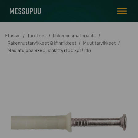
AVAA VALI
Etusivu
/
Tuotteet
/
Rakennusmateriaalit
/
Rakennustarvikkeet & kiinnikkeet
/
Muut tarvikkeet
/
Naulatulppa 8×80, sinkitty (100 kpl / ltk)