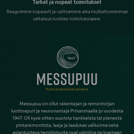
Tarkat ja nopeat toimitukset
Reagoimme nopeasti ja valitsemme aina mutkattomimman
ratkaisun koskien toimituksianne.
Messupuu on ollut rakentajan ja remontoijan
luottoapuri ja neuvonantaja Pirkanmaalla jo vuodesta
1947. Oli kyse sitten suurista hankkeista tai pienestä
pintaremontista, laaja ja laadukas valikoima sekä
asiantunteva henkilökunta ovat valmiina tarjoamaan