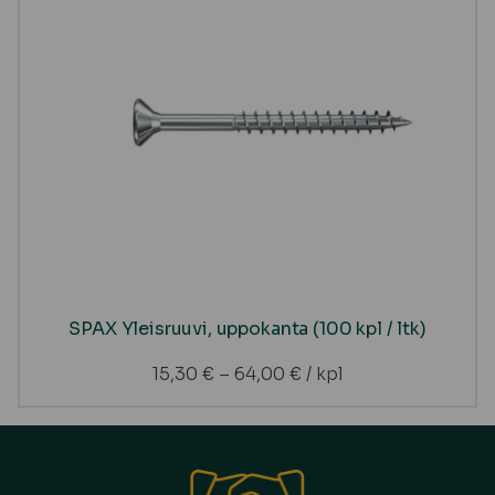
SPAX Yleisruuvi, uppokanta (100 kpl / ltk)
15,30
€
–
64,00
€
/ kpl