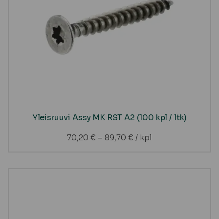
Yleisruuvi Assy MK RST A2 (100 kpl / ltk)
70,20
€
–
89,70
€
/ kpl