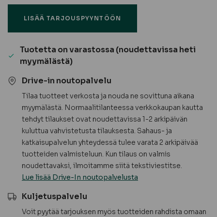
sinkitty
LISÄÄ TARJOUSPYYNTÖÖN
(100
kpl
/
Tuotetta on varastossa (noudettavissa heti
ltk)
myymälästä)
määrä
Drive-in noutopalvelu
Tilaa tuotteet verkosta ja nouda ne sovittuna aikana
myymälästä. Normaalitilanteessa verkkokaupan kautta
tehdyt tilaukset ovat noudettavissa 1-2 arkipäivän
kuluttua vahvistetusta tilauksesta. Sahaus- ja
katkaisupalvelun yhteydessä tulee varata 2 arkipäivää
tuotteiden valmisteluun. Kun tilaus on valmis
noudettavaksi, ilmoitamme siitä tekstiviestitse.
Lue lisää Drive-In noutopalvelusta
Kuljetuspalvelu
Voit pyytää tarjouksen myös tuotteiden rahdista omaan