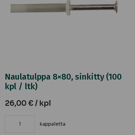
Naulatulppa 8×80, sinkitty (100
kpl / ltk)
26,00
€
/ kpl
kappaletta
Naulatulppa
8x80,