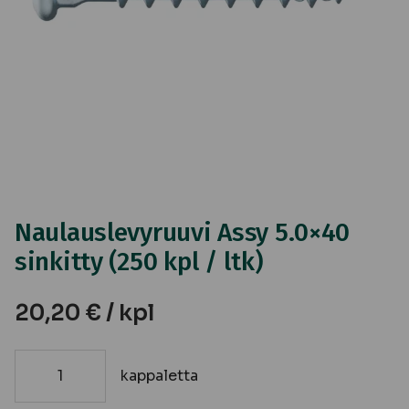
Naulauslevyruuvi Assy 5.0×40
sinkitty (250 kpl / ltk)
20,20
€
/ kpl
kappaletta
Naulauslevyruuvi
Assy