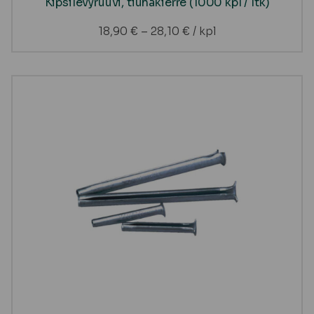
Kipsilevyruuvi, tiuhakierre (1000 kpl / ltk)
18,90
€
–
28,10
€
/ kpl