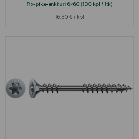
Fix-pika-ankkuri 6×60 (100 kpl / ltk)
16,50
€
/ kpl