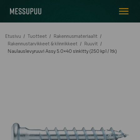
AVAA VALI
Etusivu
/
Tuotteet
/
Rakennusmateriaalit
/
Rakennustarvikkeet & kiinnikkeet
/
Ruuvit
/
Naulauslevyruuvi Assy 5.0×40 sinkitty (250 kpl / ltk)