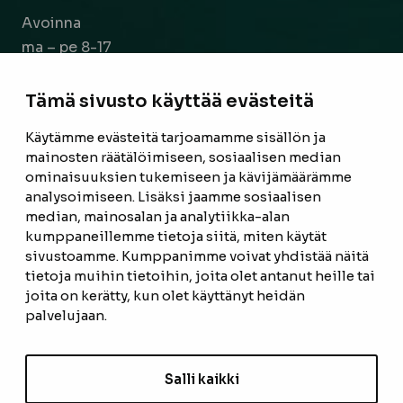
Avoinna
ma – pe 8-17
la 9-14
Tämä sivusto käyttää evästeitä
Facebook
Instagram
Käytämme evästeitä tarjoamamme sisällön ja
mainosten räätälöimiseen, sosiaalisen median
ominaisuuksien tukemiseen ja kävijämäärämme
ETUSIVU
analysoimiseen. Lisäksi jaamme sosiaalisen
median, mainosalan ja analytiikka-alan
TUOTTEET
kumppaneillemme tietoja siitä, miten käytät
REFERENSSIT
sivustoamme. Kumppanimme voivat yhdistää näitä
tietoja muihin tietoihin, joita olet antanut heille tai
OTA YHTEYTTÄ
joita on kerätty, kun olet käyttänyt heidän
palvelujaan.
TIETOSUOJASELOSTE
TILAUS- JA TOIMITUSEHDOT
Salli kaikki
EVÄSTEASETUKSET