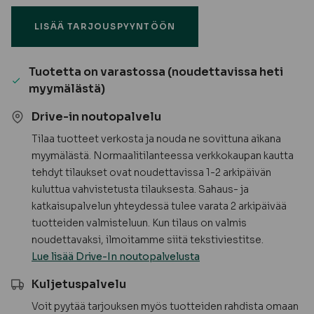
5.0x40
LISÄÄ TARJOUSPYYNTÖÖN
sinkitty
(250
kpl
Tuotetta on varastossa (noudettavissa heti
/
myymälästä)
ltk)
määrä
Drive-in noutopalvelu
Tilaa tuotteet verkosta ja nouda ne sovittuna aikana
myymälästä. Normaalitilanteessa verkkokaupan kautta
tehdyt tilaukset ovat noudettavissa 1-2 arkipäivän
kuluttua vahvistetusta tilauksesta. Sahaus- ja
katkaisupalvelun yhteydessä tulee varata 2 arkipäivää
tuotteiden valmisteluun. Kun tilaus on valmis
noudettavaksi, ilmoitamme siitä tekstiviestitse.
Lue lisää Drive-In noutopalvelusta
Kuljetuspalvelu
Voit pyytää tarjouksen myös tuotteiden rahdista omaan